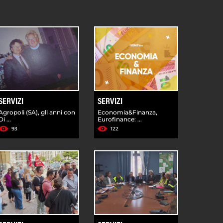
SERVIZI
SERVIZI
Agropoli (SA), gli anni con
Economia&Finanza,
Di ...
Eurofinance: ...
93
122