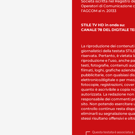
Società iscritta nel Registro de
Operatori di Comunicazione c
l’AGCOM al n. 20133
STILE TV HD in onda su:
CANALE 78 DEL DIGITALE T
La riproduzione dei contenuti
giornalistici della testata STI
riservata. Pertanto, è vietata l
riproduzione e l’uso, anche par
testi, fotografie, contenuti au
filmati, loghi, grafiche aziendal
pubblicitarie, con qualsiasi di
elettronico/digitale o per mez
fotocopie, registrazioni, cover
quanto è ascrivibile a copia n
autorizzata. La redazione non
responsabile dei commenti pr
sito. Non potendo esercitare 
controllo continuo resta dispo
eliminarli su segnalazione qual
stessi risultano offensivi e oltr