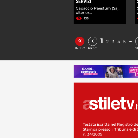
SERVIZI
Capaccio Paestum (Sa),
ulterior...
135
«
‹
1
…
2
3
4
5
INIZIO
PREC.
S
Testata iscritta nel Registro de
Stampa presso il Tribunale di 
n. 34/2009