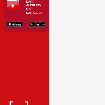
L’APP
di STILETV
HD
CANALE 78