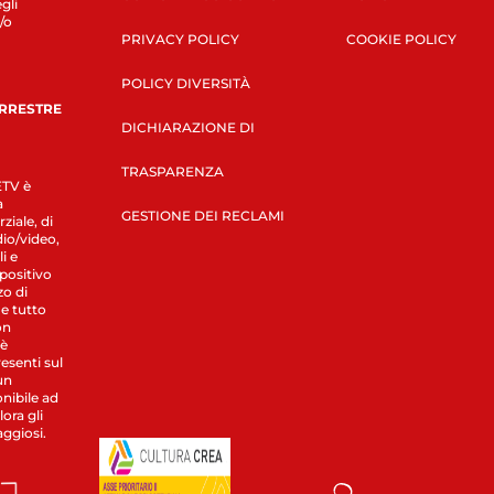
gli
/o
PRIVACY POLICY
COOKIE POLICY
POLICY DIVERSITÀ
ERRESTRE
DICHIARAZIONE DI
TRASPARENZA
LETV è
a
GESTIONE DEI RECLAMI
ziale, di
dio/video,
i e
spositivo
zo di
 e tutto
on
 è
esenti sul
un
nibile ad
ora gli
aggiosi.