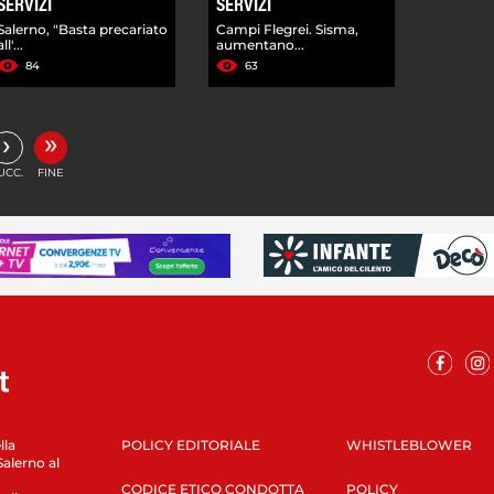
SERVIZI
SERVIZI
Salerno, "Basta precariato
Campi Flegrei. Sisma,
all'...
aumentano...
84
63
»
›
UCC.
FINE
lla
POLICY EDITORIALE
WHISTLEBLOWER
Salerno al
CODICE ETICO CONDOTTA
POLICY