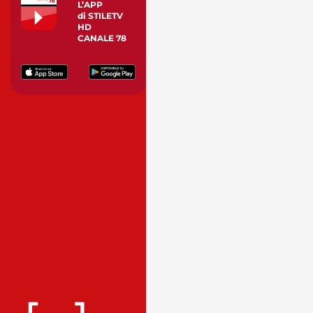
L’APP
di STILETV
HD
CANALE 78