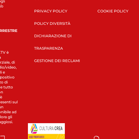
gli
/o
PRIVACY POLICY
COOKIE POLICY
POLICY DIVERSITÀ
ERRESTRE
DICHIARAZIONE DI
TRASPARENZA
LETV è
a
GESTIONE DEI RECLAMI
ziale, di
dio/video,
i e
spositivo
zo di
 e tutto
on
 è
esenti sul
un
nibile ad
ora gli
aggiosi.