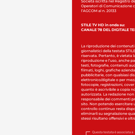
Società iscritta nel Registro de
Operatori di Comunicazione c
l’AGCOM al n. 20133
STILE TV HD in onda su:
CANALE 78 DEL DIGITALE T
La riproduzione dei contenuti
giornalistici della testata STI
riservata. Pertanto, è vietata l
riproduzione e l’uso, anche par
testi, fotografie, contenuti au
filmati, loghi, grafiche aziendal
pubblicitarie, con qualsiasi di
elettronico/digitale o per mez
fotocopie, registrazioni, cover
quanto è ascrivibile a copia n
autorizzata. La redazione non
responsabile dei commenti pr
sito. Non potendo esercitare 
controllo continuo resta dispo
eliminarli su segnalazione qual
stessi risultano offensivi e oltr