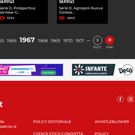
SERVIZI
SERVIZI
Serie D, Polisportiva
Serie D, Agropoli-Nuova
Sarnese-G...
Gioiese...
5534
4840
»
›
1967
…
65
1966
1968
1969
1970
1971
SUCC.
FINE
lla
POLICY EDITORIALE
WHISTLEBLOWER
Salerno al
CODICE ETICO CONDOTTA
POLICY