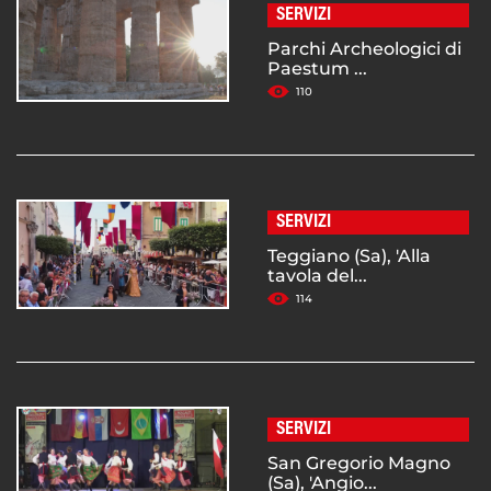
SERVIZI
Parchi Archeologici di
Paestum ...
110
SERVIZI
Teggiano (Sa), 'Alla
tavola del...
114
SERVIZI
San Gregorio Magno
(Sa), 'Angio...