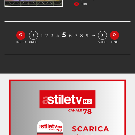
1118
«
»
‹
›
5
…
1
2
3
4
6
7
8
9
INIZIO
PREC.
SUCC.
FINE
SCARICA