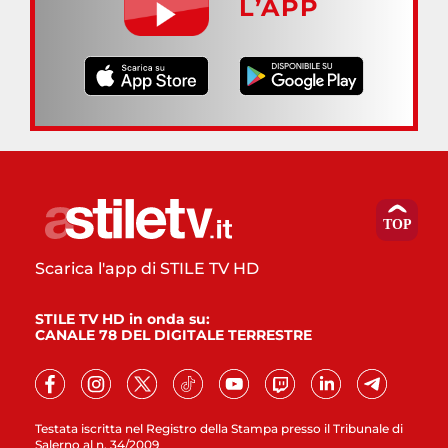
L’APP
Scarica l'app di STILE TV HD
STILE TV HD in onda su:
CANALE 78 DEL DIGITALE TERRESTRE
Testata iscritta nel Registro della Stampa presso il Tribunale di
Salerno al n. 34/2009