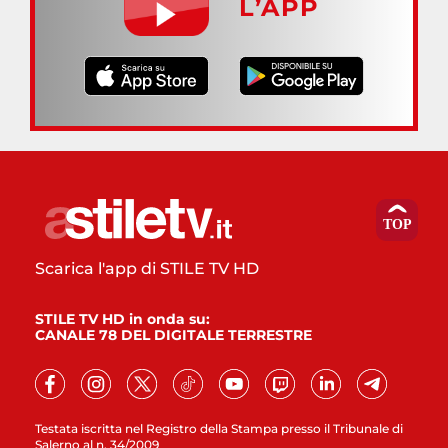
L’APP
Scarica l'app di STILE TV HD
STILE TV HD in onda su:
CANALE 78 DEL DIGITALE TERRESTRE
Testata iscritta nel Registro della Stampa presso il Tribunale di
Salerno al n. 34/2009