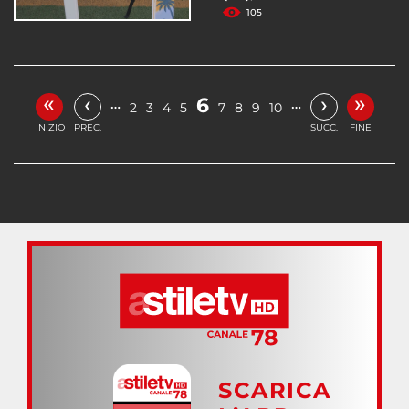
105
«
»
‹
›
6
…
…
2
3
4
5
7
8
9
10
INIZIO
PREC.
SUCC.
FINE
SCARICA