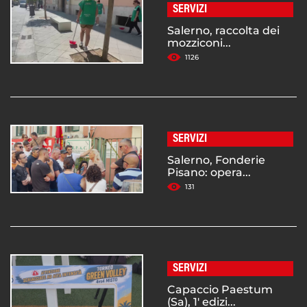
SERVIZI
Salerno, raccolta dei
mozziconi...
1126
SERVIZI
Salerno, Fonderie
Pisano: opera...
131
SERVIZI
Capaccio Paestum
(Sa), 1' edizi...