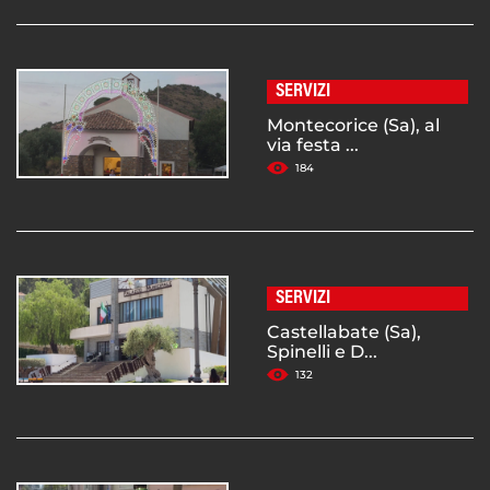
SERVIZI
Montecorice (Sa), al
via festa ...
184
SERVIZI
Castellabate (Sa),
Spinelli e D...
132