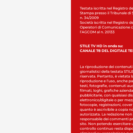
Testata iscritta nel Registro de
Stampa presso il Tribunale di 
n. 34/2009
Società iscritta nel Registro de
Operatori di Comunicazione c
l’AGCOM al n. 20133
STILE TV HD in onda su:
CANALE 78 DEL DIGITALE T
La riproduzione dei contenuti
giornalistici della testata STI
riservata. Pertanto, è vietata l
riproduzione e l’uso, anche par
testi, fotografie, contenuti au
filmati, loghi, grafiche aziendal
pubblicitarie, con qualsiasi di
elettronico/digitale o per mez
fotocopie, registrazioni, cover
quanto è ascrivibile a copia n
autorizzata. La redazione non
responsabile dei commenti pr
sito. Non potendo esercitare 
controllo continuo resta dispo