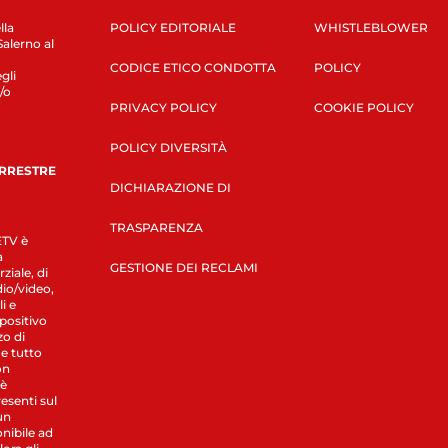
lla
POLICY EDITORIALE
WHISTLEBLOWER
Salerno al
CODICE ETICO CONDOTTA
POLICY
gli
/o
PRIVACY POLICY
COOKIE POLICY
POLICY DIVERSITÀ
ERRESTRE
DICHIARAZIONE DI
TRASPARENZA
LETV è
a
GESTIONE DEI RECLAMI
ziale, di
dio/video,
i e
spositivo
zo di
 e tutto
on
 è
esenti sul
un
nibile ad