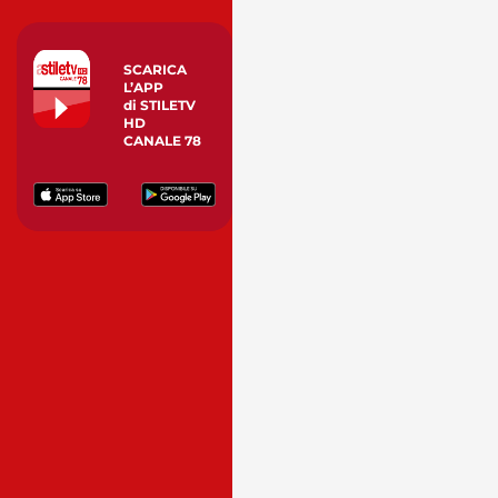
SCARICA
L’APP
di STILETV
HD
CANALE 78