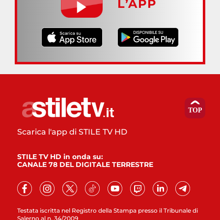
L’APP
Scarica l'app di STILE TV HD
STILE TV HD in onda su:
CANALE 78 DEL DIGITALE TERRESTRE
Testata iscritta nel Registro della Stampa presso il Tribunale di
Salerno al n. 34/2009