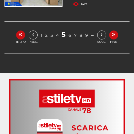
1417
«
»
‹
›
5
…
1
2
3
4
6
7
8
9
INIZIO
PREC.
SUCC.
FINE
SCARICA