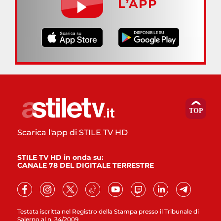
L’APP
Scarica l'app di STILE TV HD
STILE TV HD in onda su:
CANALE 78 DEL DIGITALE TERRESTRE
Testata iscritta nel Registro della Stampa presso il Tribunale di
Salerno al n. 34/2009