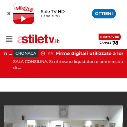
Stile TV HD
OTTIENI
Canale 78
Tramonti, 19 scout dispersi in montagna salvati dai vigili del fuoco
Firme digitali utilizzate a loro insaputa: 9 indagati nel Vallo di Diano
CRONACA
12:41
SALA CONSILINA. Si ritrovano liquidatori e amministratori
di ...