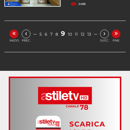
2486
«
»
‹
›
9
…
…
5
6
7
8
10
11
12
13
INIZIO
PREC.
SUCC.
FINE
SCARICA