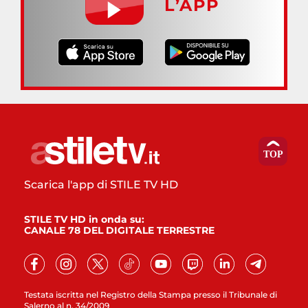
L’APP
Scarica l'app di STILE TV HD
STILE TV HD in onda su:
CANALE 78 DEL DIGITALE TERRESTRE
Testata iscritta nel Registro della Stampa presso il Tribunale di
Salerno al n. 34/2009