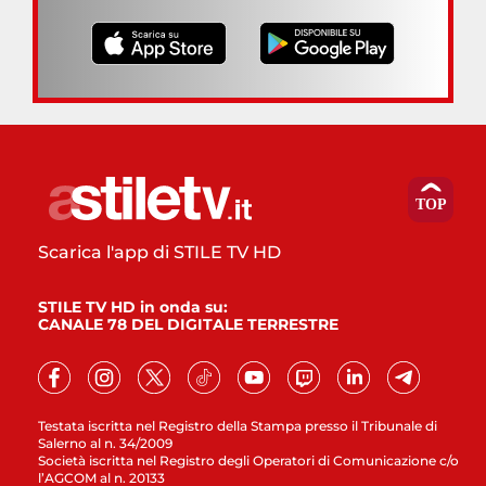
Scarica l'app di STILE TV HD
STILE TV HD in onda su:
CANALE 78 DEL DIGITALE TERRESTRE
Testata iscritta nel Registro della Stampa presso il Tribunale di
Salerno al n. 34/2009
Società iscritta nel Registro degli Operatori di Comunicazione c/o
l’AGCOM al n. 20133