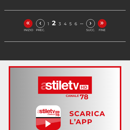
«
»
‹
›
2
…
1
3
4
5
6
INIZIO
PREC.
SUCC.
FINE
SCARICA
L’APP