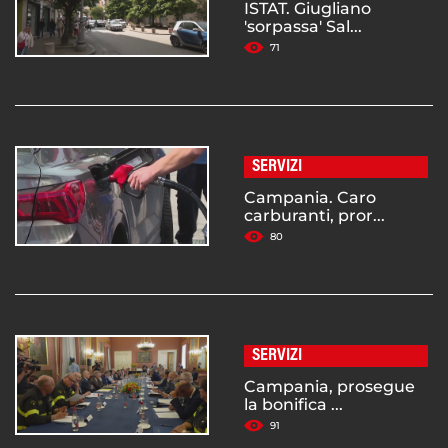
ISTAT. Giugliano
'sorpassa' Sal...
71
SERVIZI
Campania. Caro
carburanti, pror...
80
SERVIZI
Campania, prosegue
la bonifica ...
91