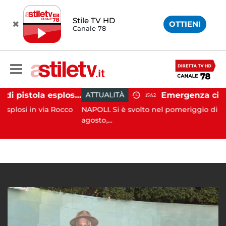
Stile TV HD
OTTIENI
Canale 78
Salerno, colpi di pistola esplosi a Pastena: paura tra i residenti
ATTUALITÀ
15:42
n via Rocco
NAPOLI. Si è svolto nel pomeriggio di ieri, giovedì
agosto,...