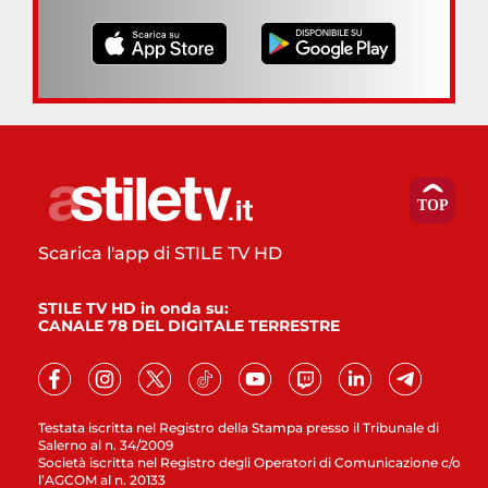
Scarica l'app di STILE TV HD
STILE TV HD in onda su:
CANALE 78 DEL DIGITALE TERRESTRE
Testata iscritta nel Registro della Stampa presso il Tribunale di
Salerno al n. 34/2009
Società iscritta nel Registro degli Operatori di Comunicazione c/o
l’AGCOM al n. 20133