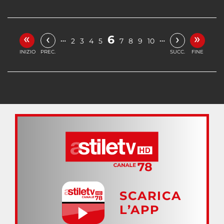
«
»
‹
›
6
…
…
2
3
4
5
7
8
9
10
INIZIO
PREC.
SUCC.
FINE
SCARICA
L’APP