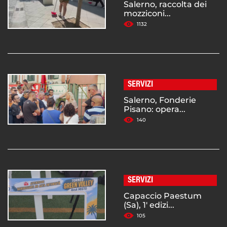
Salerno, raccolta dei
mozziconi...
1132
SERVIZI
Salerno, Fonderie
Pisano: opera...
140
SERVIZI
Capaccio Paestum
(Sa), 1' edizi...
105