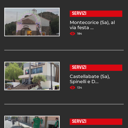
SERVIZI
Montecorice (Sa), al
via festa ...
184
SERVIZI
Castellabate (Sa),
Spinelli e D...
134
SERVIZI