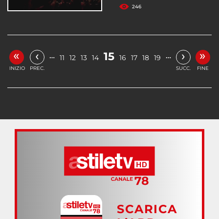
246
«
»
‹
›
15
…
…
11
12
13
14
16
17
18
19
INIZIO
PREC.
SUCC.
FINE
SCARICA