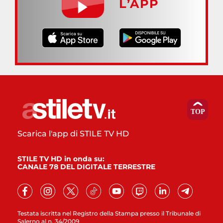
L’APP
Scarica l'app di STILE TV HD
STILE TV HD in onda su:
CANALE 78 DEL DIGITALE TERRESTRE
Testata iscritta nel Registro della Stampa presso il Tribunale di
Salerno al n. 34/2009