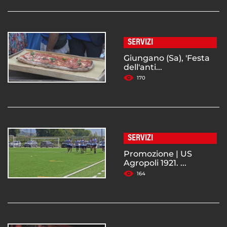
SERVIZI
Giungano (Sa), 'Festa
dell'anti...
170
SERVIZI
Promozione | US
Agropoli 1921. ...
164