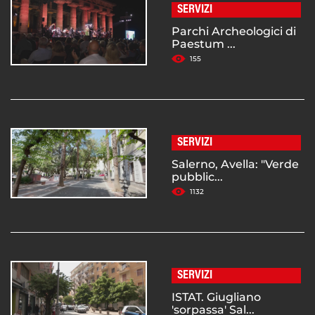
SERVIZI
Parchi Archeologici di
Paestum ...
155
SERVIZI
Salerno, Avella: "Verde
pubblic...
1132
SERVIZI
ISTAT. Giugliano
'sorpassa' Sal...