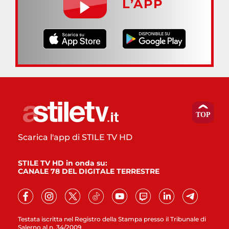
L’APP
Scarica l'app di STILE TV HD
STILE TV HD in onda su:
CANALE 78 DEL DIGITALE TERRESTRE
Testata iscritta nel Registro della Stampa presso il Tribunale di
Salerno al n. 34/2009