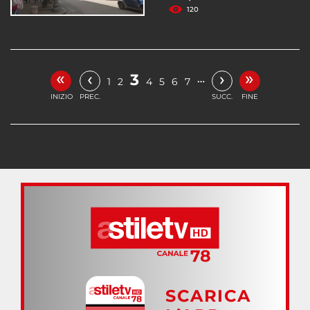
120
«
»
‹
›
3
…
1
2
4
5
6
7
INIZIO
PREC.
SUCC.
FINE
SCARICA