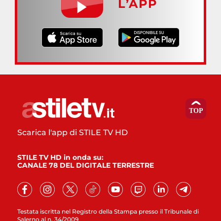
L’APP
Scarica l'app di STILE TV HD
STILE TV HD in onda su:
CANALE 78 DEL DIGITALE TERRESTRE
Testata iscritta nel Registro della Stampa presso il Tribunale di
Salerno al n. 34/2009