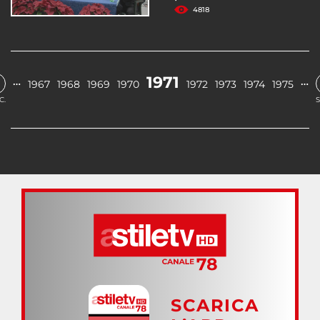
4818
1971
…
…
1967
1968
1969
1970
1972
1973
1974
1975
C.
S
SCARICA