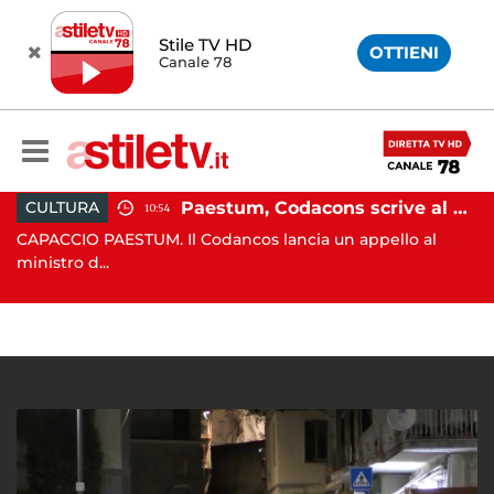
Stile TV HD
OTTIENI
Canale 78
Martina Carbonaro, braccialetto elettronico per i genitori della 14enne uccisa dall'ex
Paestum, Codacons scrive al ministro Giuli: "Rilanciare scavi dell'Anfiteatro nell'area archeologica"
CULTURA
10:54
CAPACCIO PAESTUM. Il Codancos lancia un appello al
C
ministro d...
Ca