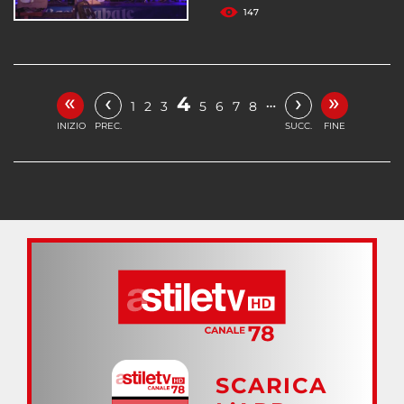
147
«
»
‹
›
4
…
1
2
3
5
6
7
8
INIZIO
PREC.
SUCC.
FINE
SCARICA