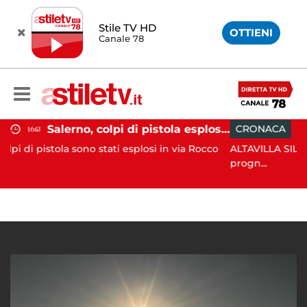
Stile TV HD
OTTIENI
Canale 78
Salerno, colpi di pistola esplosi a Pastena: paura tra i residenti
CRONACA
18:11
o stati esplosi in via Rocco
ALTAVILLA SILENTINA. Grave inci
progn...