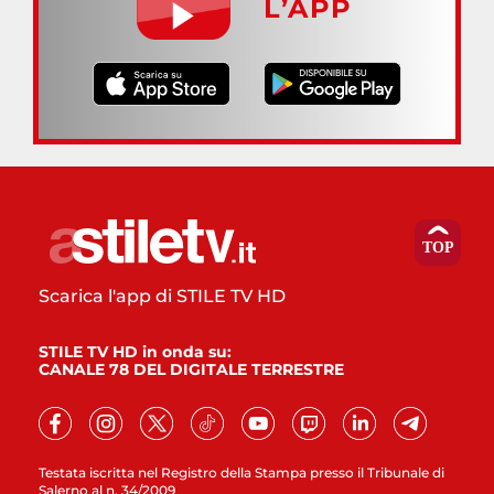
L’APP
Scarica l'app di STILE TV HD
STILE TV HD in onda su:
CANALE 78 DEL DIGITALE TERRESTRE
Testata iscritta nel Registro della Stampa presso il Tribunale di
Salerno al n. 34/2009