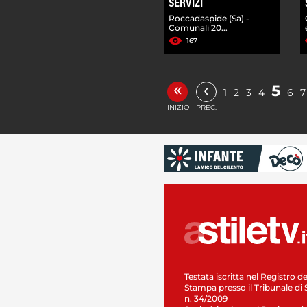
SERVIZI
Roccadaspide (Sa) -
Comunali 20...
167
«
‹
5
1
2
3
4
6
7
INIZIO
PREC.
Testata iscritta nel Registro de
Stampa presso il Tribunale di 
n. 34/2009