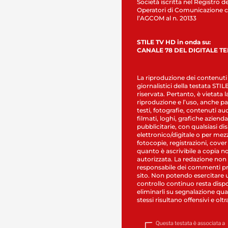
Società iscritta nel Registro de
Operatori di Comunicazione c
l’AGCOM al n. 20133
STILE TV HD in onda su:
CANALE 78 DEL DIGITALE T
La riproduzione dei contenuti
giornalistici della testata STI
riservata. Pertanto, è vietata l
riproduzione e l’uso, anche par
testi, fotografie, contenuti au
filmati, loghi, grafiche aziendal
pubblicitarie, con qualsiasi di
elettronico/digitale o per mez
fotocopie, registrazioni, cover
quanto è ascrivibile a copia n
autorizzata. La redazione non
responsabile dei commenti pr
sito. Non potendo esercitare 
controllo continuo resta dispo
eliminarli su segnalazione qual
stessi risultano offensivi e oltr