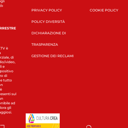
gli
/o
PRIVACY POLICY
COOKIE POLICY
POLICY DIVERSITÀ
ERRESTRE
DICHIARAZIONE DI
TRASPARENZA
LETV è
a
GESTIONE DEI RECLAMI
ziale, di
dio/video,
i e
spositivo
zo di
 e tutto
on
 è
esenti sul
un
nibile ad
ora gli
aggiosi.