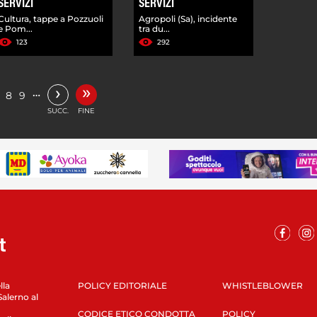
SERVIZI
SERVIZI
Cultura, tappe a Pozzuoli
Agropoli (Sa), incidente
e Pom...
tra du...
123
292
»
›
…
8
9
SUCC.
FINE
lla
POLICY EDITORIALE
WHISTLEBLOWER
Salerno al
CODICE ETICO CONDOTTA
POLICY