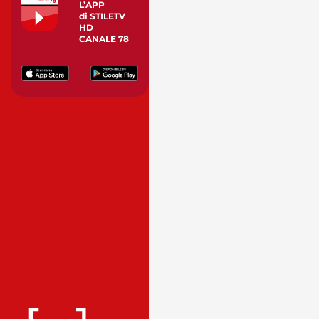
L’APP
di STILETV
HD
CANALE 78