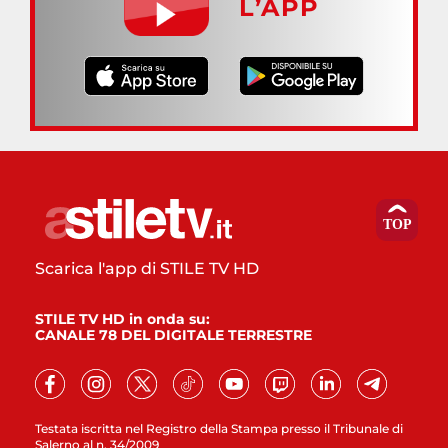
L’APP
Scarica l'app di STILE TV HD
STILE TV HD in onda su:
CANALE 78 DEL DIGITALE TERRESTRE
Testata iscritta nel Registro della Stampa presso il Tribunale di
Salerno al n. 34/2009