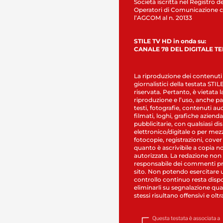
Società iscritta nel Registro de
Operatori di Comunicazione c
l’AGCOM al n. 20133
STILE TV HD in onda su:
CANALE 78 DEL DIGITALE T
La riproduzione dei contenuti
giornalistici della testata STI
riservata. Pertanto, è vietata l
riproduzione e l’uso, anche par
testi, fotografie, contenuti au
filmati, loghi, grafiche aziendal
pubblicitarie, con qualsiasi di
elettronico/digitale o per mez
fotocopie, registrazioni, cover
quanto è ascrivibile a copia n
autorizzata. La redazione non
responsabile dei commenti pr
sito. Non potendo esercitare 
controllo continuo resta dispo
eliminarli su segnalazione qual
stessi risultano offensivi e oltr