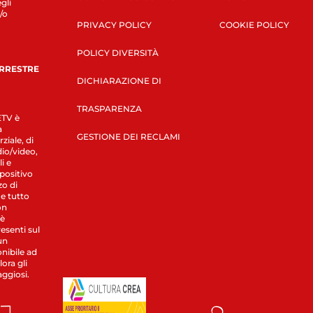
gli
/o
PRIVACY POLICY
COOKIE POLICY
POLICY DIVERSITÀ
ERRESTRE
DICHIARAZIONE DI
TRASPARENZA
LETV è
a
GESTIONE DEI RECLAMI
ziale, di
dio/video,
i e
spositivo
zo di
 e tutto
on
 è
esenti sul
un
nibile ad
ora gli
aggiosi.