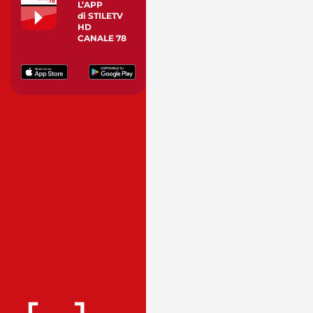
L’APP
di STILETV
HD
CANALE 78