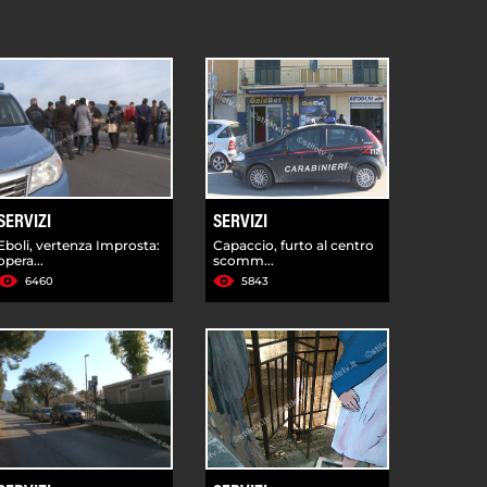
SERVIZI
SERVIZI
Eboli, vertenza Improsta:
Capaccio, furto al centro
opera...
scomm...
6460
5843