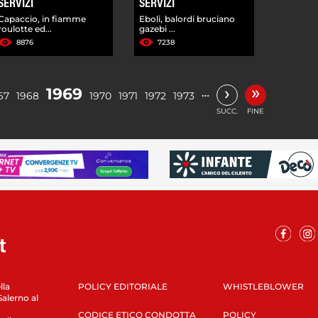
SERVIZI
SERVIZI
Capaccio, in fiamme
Eboli, balordi bruciano
roulotte ed...
gazebi ...
8876
7238
»
›
1969
…
67
1968
1970
1971
1972
1973
SUCC.
FINE
lla
POLICY EDITORIALE
WHISTLEBLOWER
Salerno al
CODICE ETICO CONDOTTA
POLICY