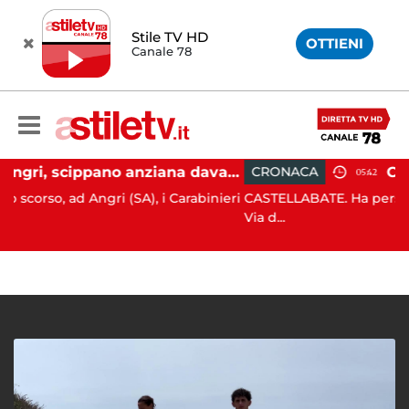
Stile TV HD
OTTIENI
Canale 78
Angri, scippano anziana davanti ad un negozio: tre arresti
CRONACA
05:42
ngri (SA), i Carabinieri
CASTELLABATE. Ha perso il controllo de
Via d...