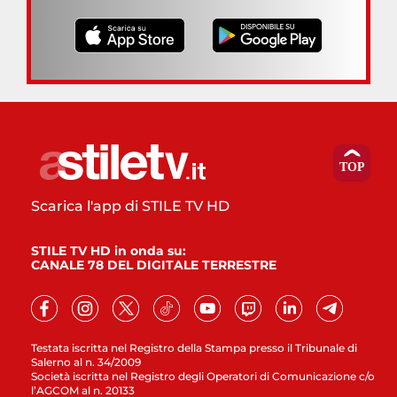
Scarica l'app di STILE TV HD
STILE TV HD in onda su:
CANALE 78 DEL DIGITALE TERRESTRE
Testata iscritta nel Registro della Stampa presso il Tribunale di
Salerno al n. 34/2009
Società iscritta nel Registro degli Operatori di Comunicazione c/o
l’AGCOM al n. 20133