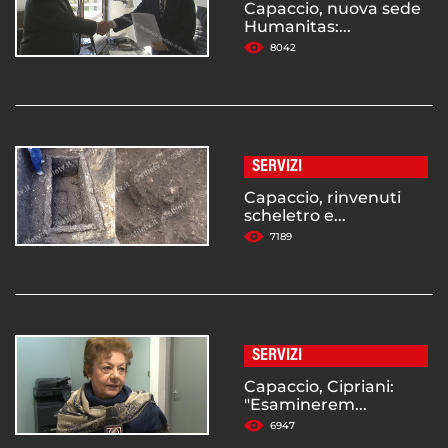
Capaccio, nuova sede
Humanitas:...
8042
SERVIZI
Capaccio, rinvenuti
scheletro e...
7189
SERVIZI
Capaccio, Cipriani:
"Esaminerem...
6947