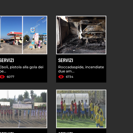
SERVIZI
SERVIZI
Eboli, pistola alla gola dei
Roccadaspide, incendiate
be...
due am...
6077
6734