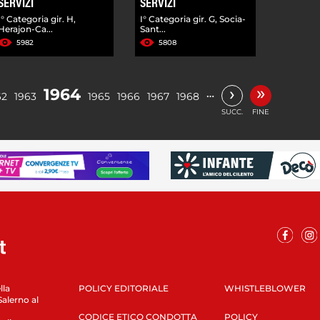
SERVIZI
SERVIZI
I° Categoria gir. H,
I° Categoria gir. G, Socia-
Herajon-Ca...
Sant...
5982
5808
»
›
1964
…
62
1963
1965
1966
1967
1968
SUCC.
FINE
lla
POLICY EDITORIALE
WHISTLEBLOWER
Salerno al
CODICE ETICO CONDOTTA
POLICY