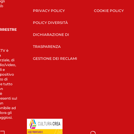
gli
/o
PRIVACY POLICY
COOKIE POLICY
POLICY DIVERSITÀ
ERRESTRE
DICHIARAZIONE DI
TRASPARENZA
LETV è
a
GESTIONE DEI RECLAMI
ziale, di
dio/video,
i e
spositivo
zo di
 e tutto
on
 è
esenti sul
un
nibile ad
ora gli
aggiosi.