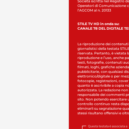
Società iscritta nel Registro de
Operatori di Comunicazione c
l’AGCOM al n. 20133
STILE TV HD in onda su:
CANALE 78 DEL DIGITALE T
La riproduzione dei contenuti
giornalistici della testata STI
riservata. Pertanto, è vietata l
riproduzione e l’uso, anche par
testi, fotografie, contenuti au
filmati, loghi, grafiche aziendal
pubblicitarie, con qualsiasi di
elettronico/digitale o per mez
fotocopie, registrazioni, cover
quanto è ascrivibile a copia n
autorizzata. La redazione non
responsabile dei commenti pr
sito. Non potendo esercitare 
controllo continuo resta dispo
eliminarli su segnalazione qual
stessi risultano offensivi e oltr