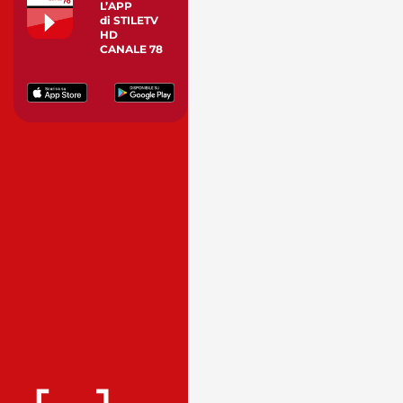
L’APP
di STILETV
HD
CANALE 78