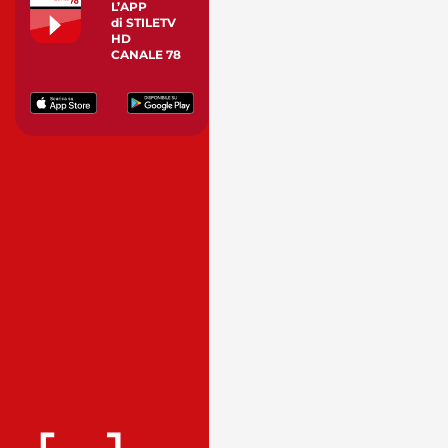
L’APP
di STILETV
HD
CANALE 78