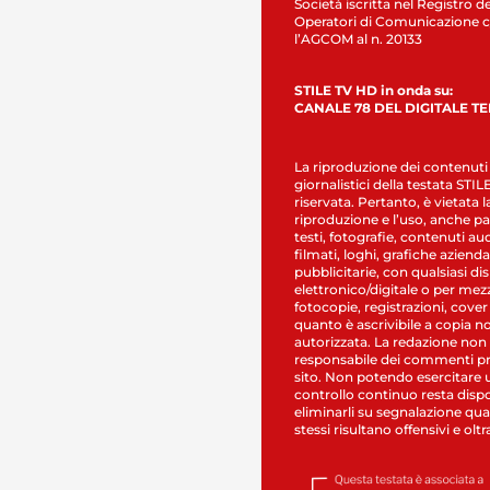
Società iscritta nel Registro de
Operatori di Comunicazione c
l’AGCOM al n. 20133
STILE TV HD in onda su:
CANALE 78 DEL DIGITALE T
La riproduzione dei contenuti
giornalistici della testata STI
riservata. Pertanto, è vietata l
riproduzione e l’uso, anche par
testi, fotografie, contenuti au
filmati, loghi, grafiche aziendal
pubblicitarie, con qualsiasi di
elettronico/digitale o per mez
fotocopie, registrazioni, cover
quanto è ascrivibile a copia n
autorizzata. La redazione non
responsabile dei commenti pr
sito. Non potendo esercitare 
controllo continuo resta dispo
eliminarli su segnalazione qual
stessi risultano offensivi e oltr