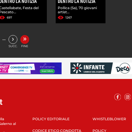
DENTRO LA NOTIZIA
DENTRO LA NOTIZIA
Castellabate, Festa del
Pollica (Sa), 70 giovani
Pescato...
artist...
697
1267
»
›
…
SUCC.
FINE
lla
POLICY EDITORIALE
WHISTLEBLOWER
Salerno al
CODICE ETICO CONDOTTA
POLICY