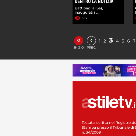
DENTRO LA NOTIZIA
Battipaglia (Sa),
inaugurati i ...
917
«
‹
3
1
2
4
5
6
7
INIZIO
PREC.
Testata iscritta nel Registro de
Stampa presso il Tribunale di 
n. 34/2009