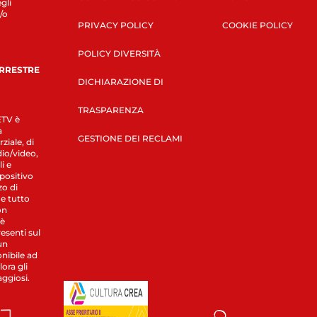
gli
/o
PRIVACY POLICY
COOKIE POLICY
POLICY DIVERSITÀ
ERRESTRE
DICHIARAZIONE DI
TRASPARENZA
LETV è
a
GESTIONE DEI RECLAMI
ziale, di
dio/video,
i e
spositivo
zo di
 e tutto
on
 è
esenti sul
un
nibile ad
ora gli
aggiosi.