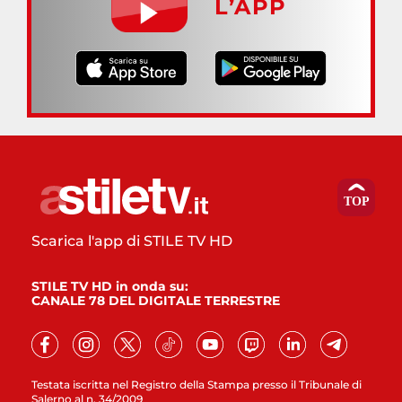
L’APP
Scarica l'app di STILE TV HD
STILE TV HD in onda su:
CANALE 78 DEL DIGITALE TERRESTRE
Testata iscritta nel Registro della Stampa presso il Tribunale di
Salerno al n. 34/2009