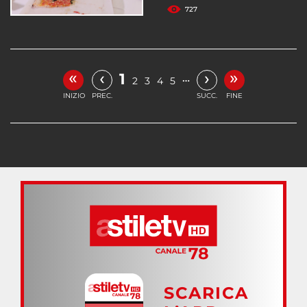
727
«
»
‹
›
1
…
2
3
4
5
INIZIO
PREC.
SUCC.
FINE
SCARICA