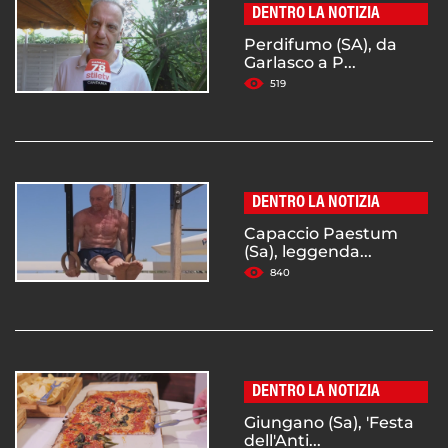
DENTRO LA NOTIZIA
Perdifumo (SA), da
Garlasco a P...
519
DENTRO LA NOTIZIA
Capaccio Paestum
(Sa), leggenda...
840
DENTRO LA NOTIZIA
Giungano (Sa), 'Festa
dell'Anti...