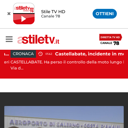
Stile TV HD
OTTIENI
Canale 78
Angri, scippano anziana davanti ad un negozio: tre arresti
Castellabate, incidente in moto: 27enne in ospedale
CRONACA
05:42
eri
CASTELLABATE. Ha perso il controllo della moto lungo la
Via d...