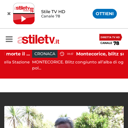
Stile TV HD
OTTIENI
Canale 78
Striano, minaccia di morte il sindaco: 67enne ai domiciliari
CRONACA
06:17
Stazione
MONTECORICE. Blitz congiunto all’alba di oggi da par
pol...