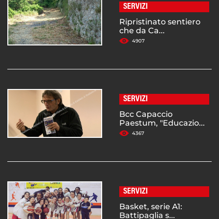
SERVIZI
Ripristinato sentiero
che da Ca...
4907
SERVIZI
Bcc Capaccio
Paestum, "Educazio...
4367
SERVIZI
Basket, serie A1:
Battipaglia s...