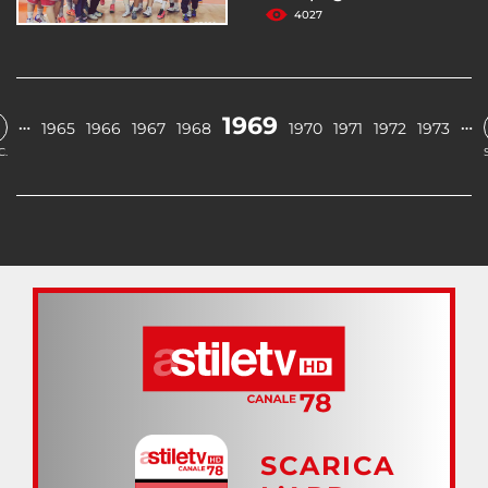
4027
1969
…
…
1965
1966
1967
1968
1970
1971
1972
1973
C.
SCARICA