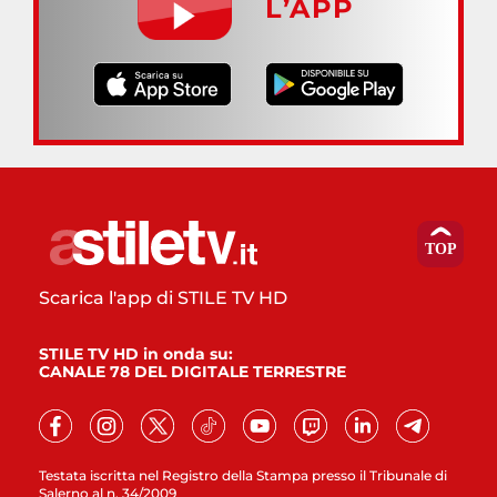
L’APP
Scarica l'app di STILE TV HD
STILE TV HD in onda su:
CANALE 78 DEL DIGITALE TERRESTRE
Testata iscritta nel Registro della Stampa presso il Tribunale di
Salerno al n. 34/2009