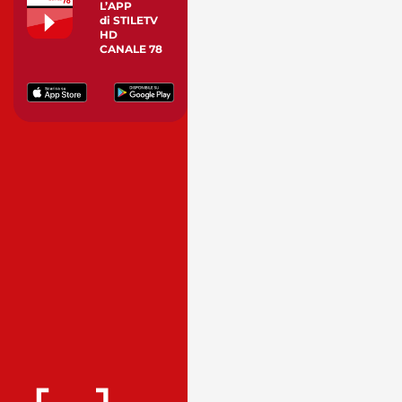
L’APP
di STILETV
HD
CANALE 78