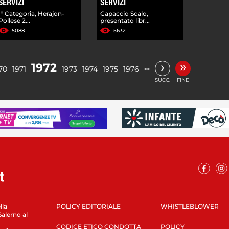
SERVIZI
SERVIZI
I° Categoria, Herajon-
Capaccio Scalo,
Pollese 2...
presentato libr...
5088
5632
»
›
1972
…
70
1971
1973
1974
1975
1976
SUCC.
FINE
lla
POLICY EDITORIALE
WHISTLEBLOWER
Salerno al
CODICE ETICO CONDOTTA
POLICY