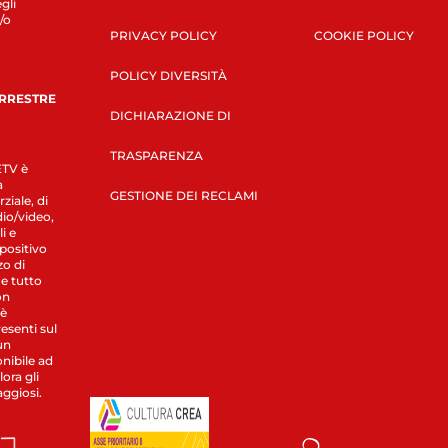
gli
/o
PRIVACY POLICY
COOKIE POLICY
POLICY DIVERSITÀ
ERRESTRE
DICHIARAZIONE DI
TRASPARENZA
LETV è
a
GESTIONE DEI RECLAMI
ziale, di
dio/video,
i e
spositivo
zo di
 e tutto
on
 è
esenti sul
un
nibile ad
ora gli
aggiosi.