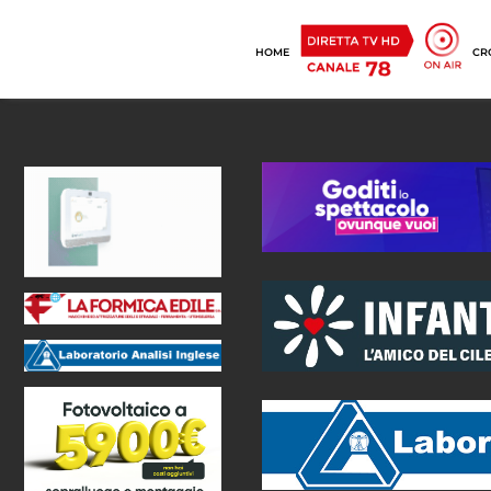
HOME
CR