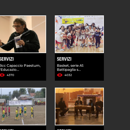
SERVIZI
SERVIZI
Bcc Capaccio Paestum,
Basket, serie A1:
"Educazio...
Battipaglia s...
4370
4032