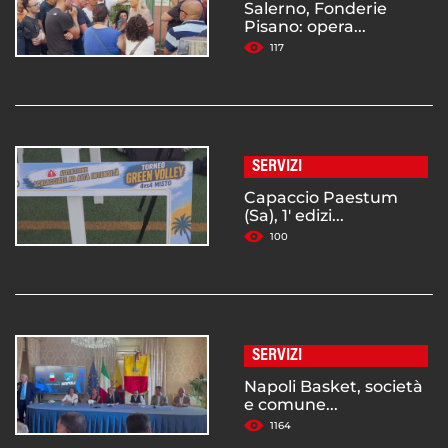
Salerno, Fonderie
Pisano: opera...
117
SERVIZI
Capaccio Paestum
(Sa), 1' edizi...
100
SERVIZI
Napoli Basket, società
e comune...
1164