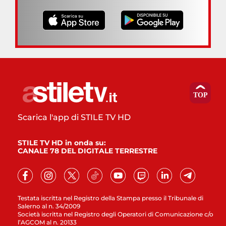
Scarica l'app di STILE TV HD
STILE TV HD in onda su:
CANALE 78 DEL DIGITALE TERRESTRE
Testata iscritta nel Registro della Stampa presso il Tribunale di
Salerno al n. 34/2009
Società iscritta nel Registro degli Operatori di Comunicazione c/o
l’AGCOM al n. 20133