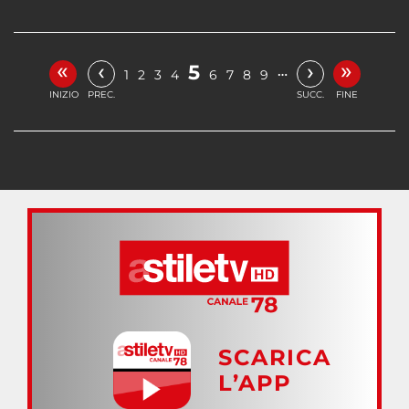
«
»
‹
›
5
…
1
2
3
4
6
7
8
9
INIZIO
PREC.
SUCC.
FINE
SCARICA
L’APP