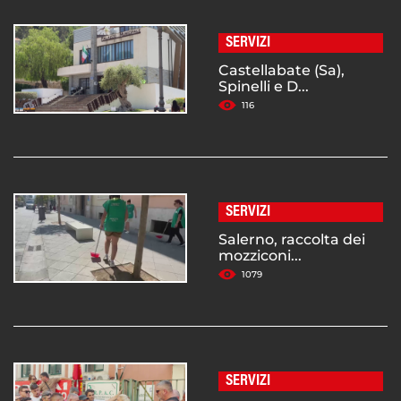
SERVIZI
Castellabate (Sa),
Spinelli e D...
116
SERVIZI
Salerno, raccolta dei
mozziconi...
1079
SERVIZI