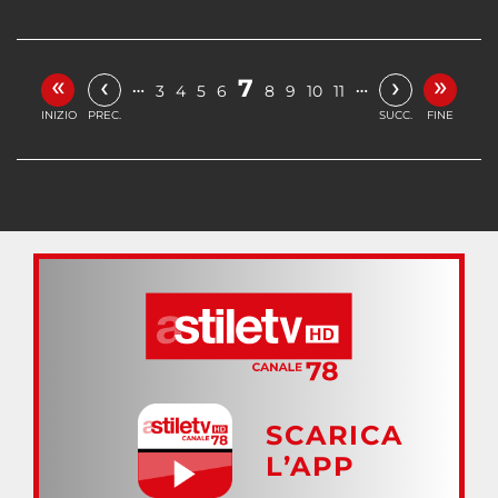
«
»
‹
›
7
…
…
3
4
5
6
8
9
10
11
INIZIO
PREC.
SUCC.
FINE
SCARICA
L’APP