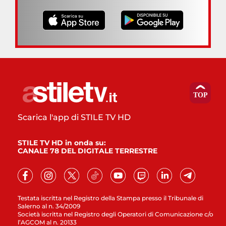
Scarica l'app di STILE TV HD
STILE TV HD in onda su:
CANALE 78 DEL DIGITALE TERRESTRE
Testata iscritta nel Registro della Stampa presso il Tribunale di
Salerno al n. 34/2009
Società iscritta nel Registro degli Operatori di Comunicazione c/o
l’AGCOM al n. 20133