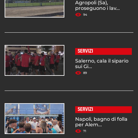
Agropoli (Sa),
proseguono i lav...
94
SERVIZI
Salerno, cala il sipario
sui Gi...
89
SERVIZI
Napoli, bagno di folla
per Alem...
71