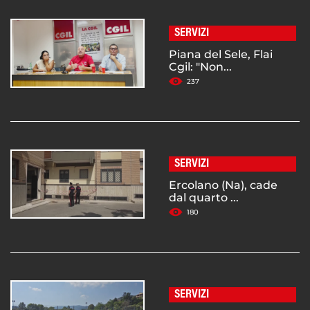
SERVIZI
Piana del Sele, Flai
Cgil: "Non...
237
SERVIZI
Ercolano (Na), cade
dal quarto ...
180
SERVIZI