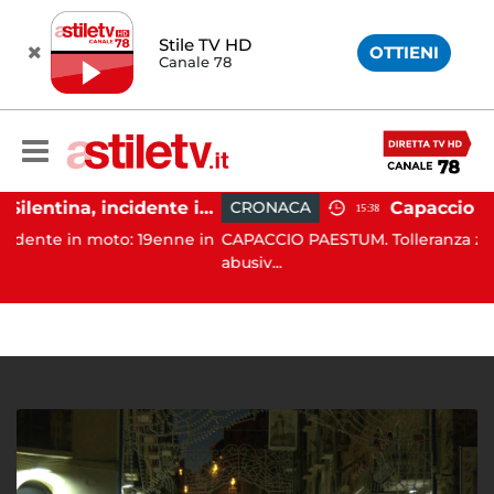
Stile TV HD
OTTIENI
Canale 78
Altavilla Silentina, incidente in moto nella notte: 19enne in prognosi riservata
CRONACA
15:38
n moto: 19enne in
CAPACCIO PAESTUM. Tolleranza zero contro 
abusiv...