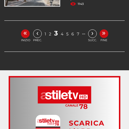
1143
«
»
‹
›
3
…
1
2
4
5
6
7
INIZIO
PREC.
SUCC.
FINE
SCARICA