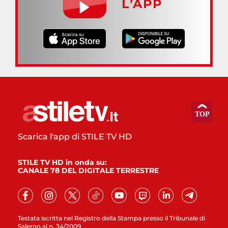
L’APP
Scarica l'app di STILE TV HD
STILE TV HD in onda su:
CANALE 78 DEL DIGITALE TERRESTRE
Testata iscritta nel Registro della Stampa presso il Tribunale di
Salerno al n. 34/2009