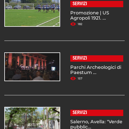
SERVIZI
Promozione | US
Agropoli 1921. ...
182
SERVIZI
Parchi Archeologici di
Paestum ...
157
SERVIZI
Salerno, Avella: "Verde
pubblic...