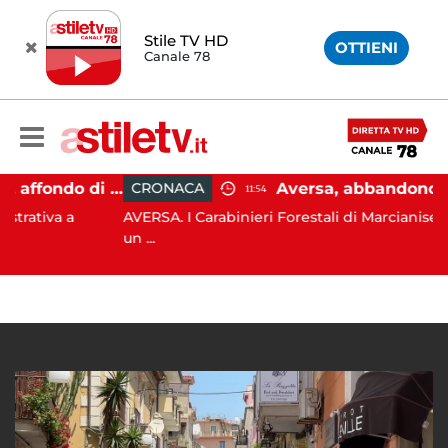
Stile TV HD
OTTIENI
Canale 78
Capaccio Paestum, affondo di Forza Italia: "Paolino è arrivato al capolinea"
CRONACA
11:54
a a
AVERSA. I Carabinieri Forestali di Marcianise sorpre
un ...