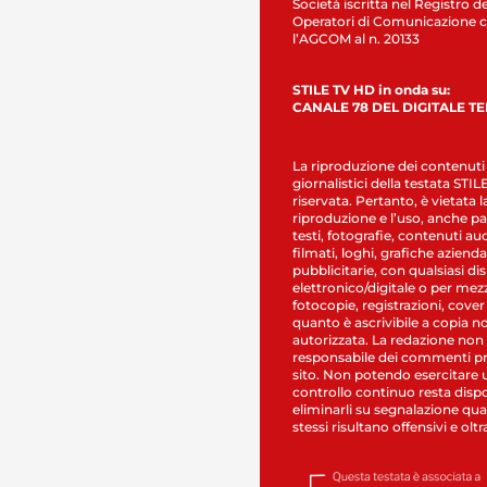
Società iscritta nel Registro de
Operatori di Comunicazione c
l’AGCOM al n. 20133
STILE TV HD in onda su:
CANALE 78 DEL DIGITALE T
La riproduzione dei contenuti
giornalistici della testata STI
riservata. Pertanto, è vietata l
riproduzione e l’uso, anche par
testi, fotografie, contenuti au
filmati, loghi, grafiche aziendal
pubblicitarie, con qualsiasi di
elettronico/digitale o per mez
fotocopie, registrazioni, cover
quanto è ascrivibile a copia n
autorizzata. La redazione non
responsabile dei commenti pr
sito. Non potendo esercitare 
controllo continuo resta dispo
eliminarli su segnalazione qual
stessi risultano offensivi e oltr