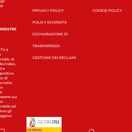
gli
/o
PRIVACY POLICY
COOKIE POLICY
POLICY DIVERSITÀ
ERRESTRE
DICHIARAZIONE DI
TRASPARENZA
LETV è
a
GESTIONE DEI RECLAMI
ziale, di
dio/video,
i e
spositivo
zo di
 e tutto
on
 è
esenti sul
un
nibile ad
ora gli
aggiosi.