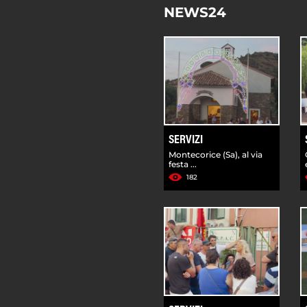
NEWS24
SERVIZI
Montecorice (Sa), al via
festa ...
182