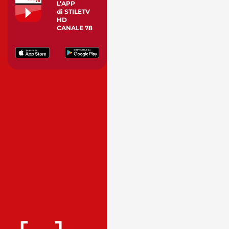
L’APP
di STILETV
HD
CANALE 78