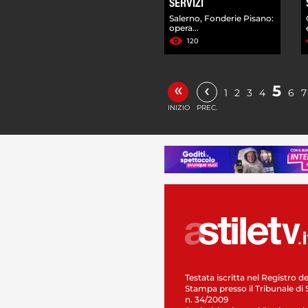
SERVIZI
Salerno, Fonderie Pisano:
opera...
120
«
‹
5
1
2
3
4
6
7
INIZIO
PREC.
Testata iscritta nel Registro de
Stampa presso il Tribunale di 
n. 34/2009