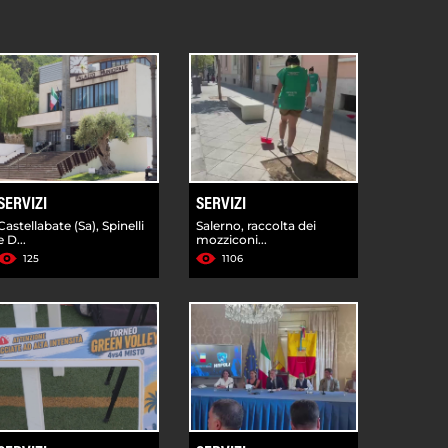
SERVIZI
SERVIZI
Castellabate (Sa), Spinelli
Salerno, raccolta dei
e D...
mozziconi...
125
1106