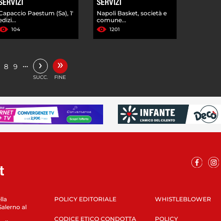
SERVIZI
SERVIZI
Capaccio Paestum (Sa), 1'
Napoli Basket, società e
edizi...
comune...
104
1201
»
›
…
8
9
SUCC.
FINE
lla
POLICY EDITORIALE
WHISTLEBLOWER
Salerno al
CODICE ETICO CONDOTTA
POLICY