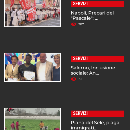
SERVIZI
Napoli, Precari del
"Pascale": ...
207
SERVIZI
Salerno, Inclusione
sociale: An...
191
SERVIZI
Piana del Sele, piaga
immigrati...