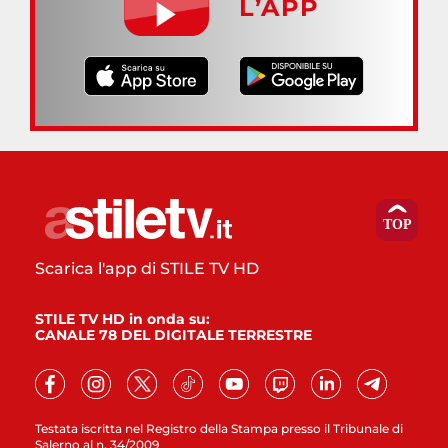
L’APP
Scarica l'app di STILE TV HD
STILE TV HD in onda su:
CANALE 78 DEL DIGITALE TERRESTRE
Testata iscritta nel Registro della Stampa presso il Tribunale di
Salerno al n. 34/2009