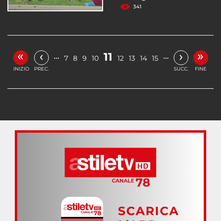
341
«
»
‹
›
11
…
…
7
8
9
10
12
13
14
15
INIZIO
PREC.
SUCC.
FINE
SCARICA