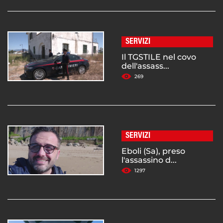
SERVIZI
Il TGSTILE nel covo
dell'assass...
269
SERVIZI
Eboli (Sa), preso
l'assassino d...
1297