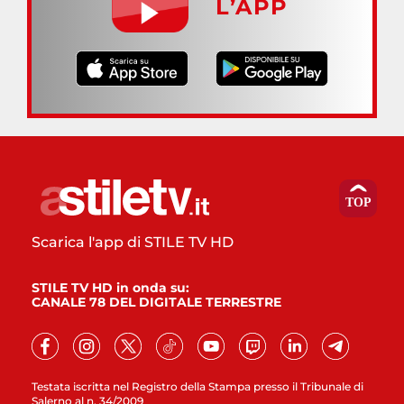
L’APP
Scarica l'app di STILE TV HD
STILE TV HD in onda su:
CANALE 78 DEL DIGITALE TERRESTRE
Testata iscritta nel Registro della Stampa presso il Tribunale di
Salerno al n. 34/2009