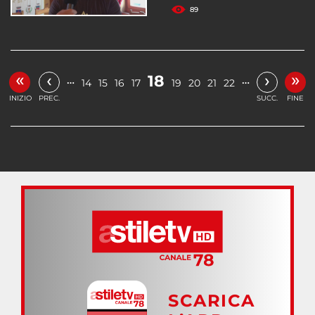
89
«
»
‹
›
18
…
…
14
15
16
17
19
20
21
22
INIZIO
PREC.
SUCC.
FINE
SCARICA