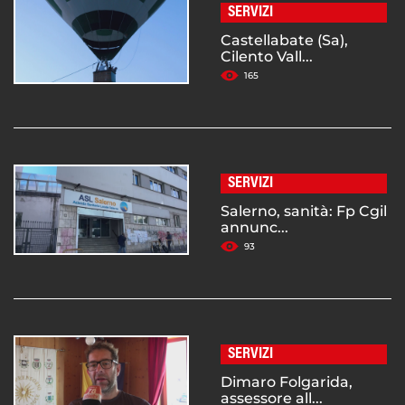
SERVIZI
Castellabate (Sa),
Cilento Vall...
165
SERVIZI
Salerno, sanità: Fp Cgil
annunc...
93
SERVIZI
Dimaro Folgarida,
assessore all...