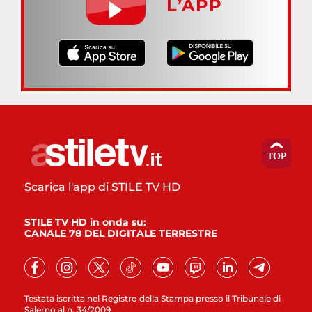
L’APP
Scarica l'app di STILE TV HD
STILE TV HD in onda su:
CANALE 78 DEL DIGITALE TERRESTRE
Testata iscritta nel Registro della Stampa presso il Tribunale di
Salerno al n. 34/2009