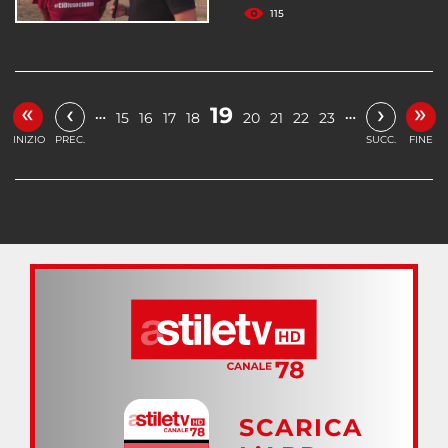
115
«
»
‹
›
19
…
…
15
16
17
18
20
21
22
23
INIZIO
PREC.
SUCC.
FINE
SCARICA