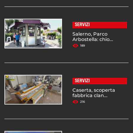
SERVIZI
Salerno, Parco
Arbostella: chio...
189
SERVIZI
Caserta, scoperta
fabbrica clan...
216