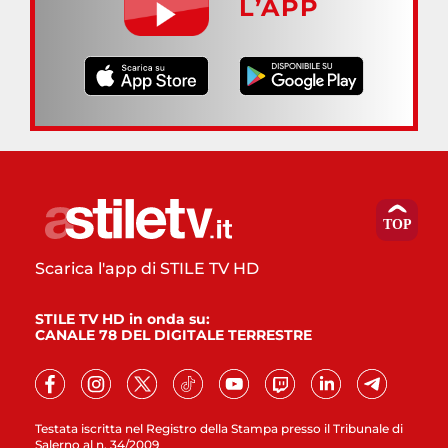
L’APP
Scarica l'app di STILE TV HD
STILE TV HD in onda su:
CANALE 78 DEL DIGITALE TERRESTRE
Testata iscritta nel Registro della Stampa presso il Tribunale di
Salerno al n. 34/2009