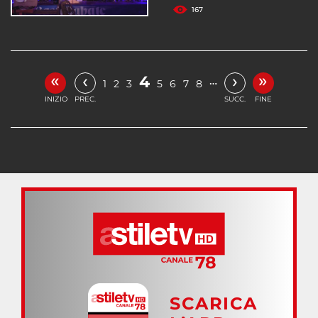
167
«
»
‹
›
4
…
1
2
3
5
6
7
8
INIZIO
PREC.
SUCC.
FINE
SCARICA