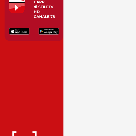
L’APP
di STILETV
HD
CANALE 78