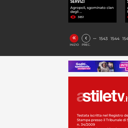
SERVIZI
Agropoli, sgominato clan
degli ...
3851
«
‹
…
1543
1544
15
INIZIO
PREC.
Testata iscritta nel Registro de
Stampa presso il Tribunale di 
n. 34/2009