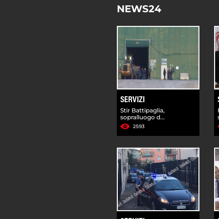
NEWS24
SERVIZI
Stir Battipaglia,
sopralluogo d...
2593