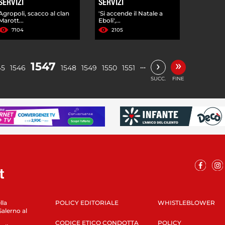
SERVIZI
SERVIZI
Agropoli, scacco al clan
'Si accende il Natale a
Marott...
Eboli',...
7104
2105
»
›
1547
…
45
1546
1548
1549
1550
1551
SUCC.
FINE
lla
POLICY EDITORIALE
WHISTLEBLOWER
Salerno al
CODICE ETICO CONDOTTA
POLICY