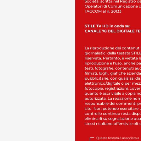
Società iscritta nel Registro de
Operatori di Comunicazione c
l’AGCOM al n. 20133
STILE TV HD in onda su:
CANALE 78 DEL DIGITALE T
La riproduzione dei contenuti
giornalistici della testata STI
riservata. Pertanto, è vietata l
riproduzione e l’uso, anche par
testi, fotografie, contenuti au
filmati, loghi, grafiche aziendal
pubblicitarie, con qualsiasi di
elettronico/digitale o per mez
fotocopie, registrazioni, cover
quanto è ascrivibile a copia n
autorizzata. La redazione non
responsabile dei commenti pr
sito. Non potendo esercitare 
controllo continuo resta dispo
eliminarli su segnalazione qual
stessi risultano offensivi e oltr