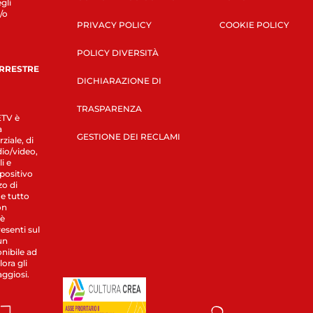
gli
/o
PRIVACY POLICY
COOKIE POLICY
POLICY DIVERSITÀ
ERRESTRE
DICHIARAZIONE DI
TRASPARENZA
LETV è
a
GESTIONE DEI RECLAMI
ziale, di
dio/video,
i e
spositivo
zo di
 e tutto
on
 è
esenti sul
un
nibile ad
ora gli
aggiosi.