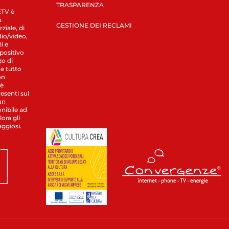
TRASPARENZA
LETV è
a
GESTIONE DEI RECLAMI
ziale, di
dio/video,
i e
spositivo
zo di
 e tutto
on
 è
esenti sul
un
nibile ad
ora gli
aggiosi.