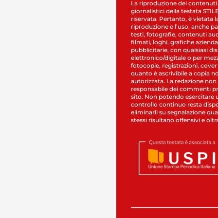
La riproduzione dei contenuti
giornalistici della testata STI
riservata. Pertanto, è vietata l
riproduzione e l’uso, anche par
testi, fotografie, contenuti au
filmati, loghi, grafiche aziendal
pubblicitarie, con qualsiasi di
elettronico/digitale o per mez
fotocopie, registrazioni, cover
quanto è ascrivibile a copia n
autorizzata. La redazione non
responsabile dei commenti pr
sito. Non potendo esercitare 
controllo continuo resta dispo
eliminarli su segnalazione qual
stessi risultano offensivi e oltr