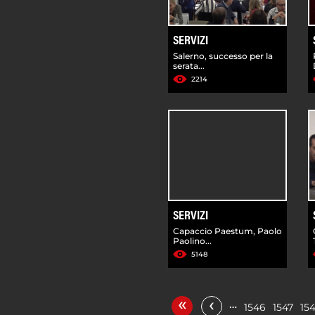
SERVIZI
Salerno, successo per la
serata...
2214
SERVIZI
Capaccio Paestum, Paolo
Paolino...
5148
«
‹
…
1546
1547
15