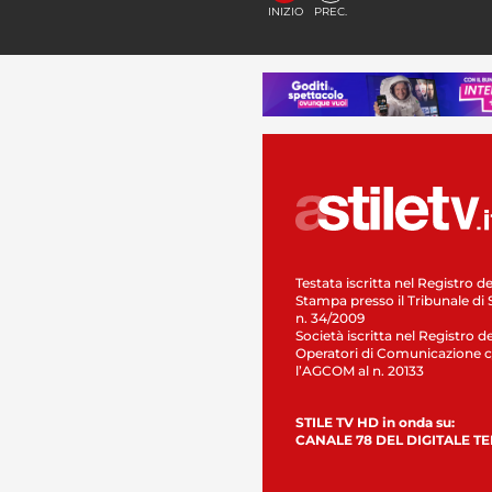
INIZIO
PREC.
Testata iscritta nel Registro de
Stampa presso il Tribunale di 
n. 34/2009
Società iscritta nel Registro de
Operatori di Comunicazione c
l’AGCOM al n. 20133
STILE TV HD in onda su:
CANALE 78 DEL DIGITALE T