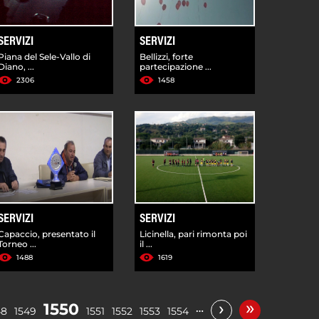
SERVIZI
SERVIZI
Piana del Sele-Vallo di
Bellizzi, forte
Diano, ...
partecipazione ...
2306
1458
SERVIZI
SERVIZI
Capaccio, presentato il
Licinella, pari rimonta poi
Torneo ...
il ...
1488
1619
»
›
1550
…
48
1549
1551
1552
1553
1554