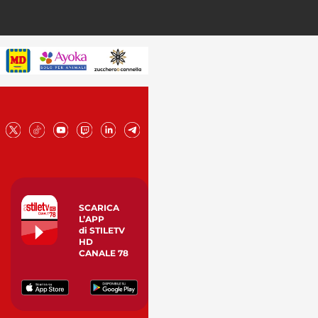
SCARICA
L’APP
di STILETV
HD
CANALE 78