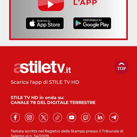
L’APP
Scarica l'app di STILE TV HD
STILE TV HD in onda su:
CANALE 78 DEL DIGITALE TERRESTRE
Testata iscritta nel Registro della Stampa presso il Tribunale di
Salerno al n. 34/2009