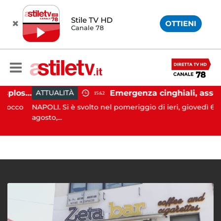
Stile TV HD
OTTIENI
Canale 78
Salerno, colpi di pistola esplosi a Pastena: paura tra i residenti
Emergenza cinghiali, assessora Serluca: “Al via il Tavolo tecnico permanente della Regione Cam
ATTUALITÀ
15:42
occo
NAPOLI. Si è svolto nel pomeriggio di ieri, giovedì 6
agosto,...