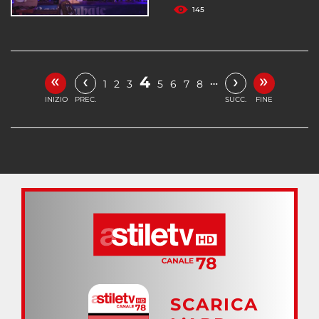
145
«
»
‹
›
4
…
1
2
3
5
6
7
8
INIZIO
PREC.
SUCC.
FINE
SCARICA