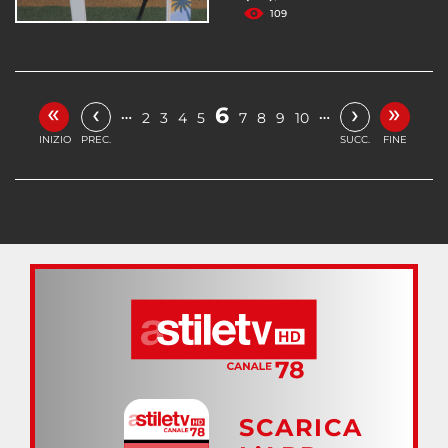
109
«
»
‹
›
6
…
…
2
3
4
5
7
8
9
10
INIZIO
PREC.
SUCC.
FINE
SCARICA