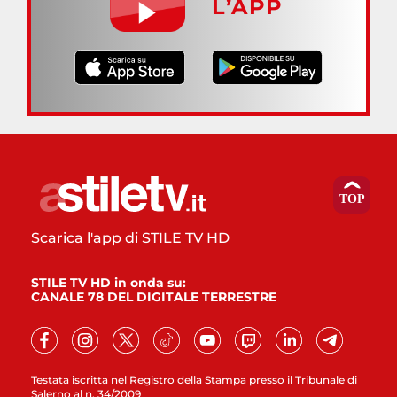
L’APP
Scarica l'app di STILE TV HD
STILE TV HD in onda su:
CANALE 78 DEL DIGITALE TERRESTRE
Testata iscritta nel Registro della Stampa presso il Tribunale di
Salerno al n. 34/2009