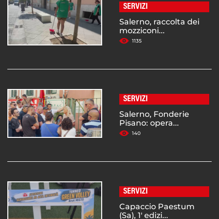
SERVIZI
Salerno, raccolta dei
mozziconi...
1135
SERVIZI
Salerno, Fonderie
Pisano: opera...
140
SERVIZI
Capaccio Paestum
(Sa), 1' edizi...