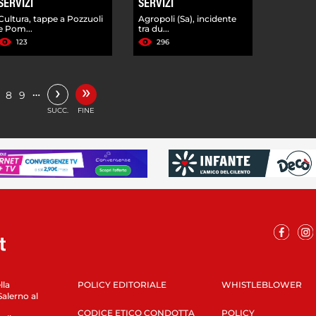
SERVIZI
SERVIZI
Cultura, tappe a Pozzuoli
Agropoli (Sa), incidente
e Pom...
tra du...
123
296
»
›
…
8
9
SUCC.
FINE
lla
POLICY EDITORIALE
WHISTLEBLOWER
Salerno al
CODICE ETICO CONDOTTA
POLICY