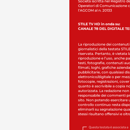
Società iscritta nel Registro de
Operatori di Comunicazione c
l’AGCOM al n. 20133
STILE TV HD in onda su:
CANALE 78 DEL DIGITALE T
La riproduzione dei contenuti
giornalistici della testata STI
riservata. Pertanto, è vietata l
riproduzione e l’uso, anche par
testi, fotografie, contenuti au
filmati, loghi, grafiche aziendal
pubblicitarie, con qualsiasi di
elettronico/digitale o per mez
fotocopie, registrazioni, cover
quanto è ascrivibile a copia n
autorizzata. La redazione non
responsabile dei commenti pr
sito. Non potendo esercitare 
controllo continuo resta dispo
eliminarli su segnalazione qual
stessi risultano offensivi e oltr