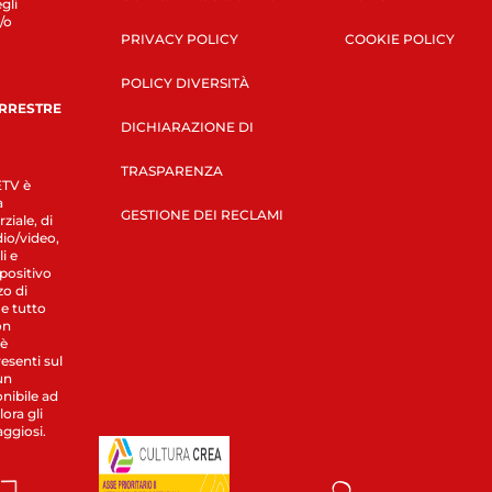
gli
/o
PRIVACY POLICY
COOKIE POLICY
POLICY DIVERSITÀ
ERRESTRE
DICHIARAZIONE DI
TRASPARENZA
LETV è
a
GESTIONE DEI RECLAMI
ziale, di
dio/video,
i e
spositivo
zo di
 e tutto
on
 è
esenti sul
un
nibile ad
ora gli
aggiosi.