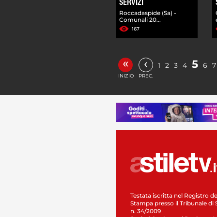
SERVIZI
Roccadaspide (Sa) -
Comunali 20...
167
«
‹
5
1
2
3
4
6
7
INIZIO
PREC.
Testata iscritta nel Registro de
Stampa presso il Tribunale di 
n. 34/2009