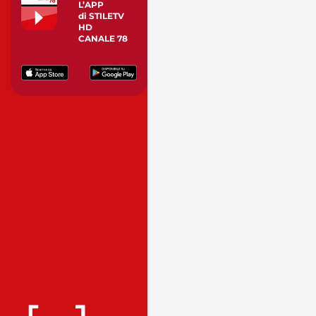
L’APP
di STILETV
HD
CANALE 78