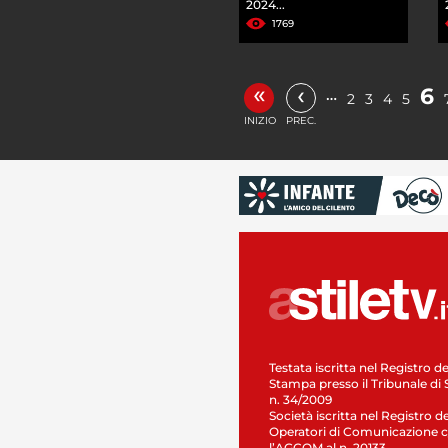
2024...
1769
«
‹
6
…
2
3
4
5
INIZIO
PREC.
Testata iscritta nel Registro de
Stampa presso il Tribunale di 
n. 34/2009
Società iscritta nel Registro de
Operatori di Comunicazione c
l’AGCOM al n. 20133