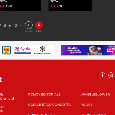
2024...
2024...
1550
2280
»
›
…
7
8
9
10
SUCC.
FINE
lla
POLICY EDITORIALE
WHISTLEBLOWER
Salerno al
CODICE ETICO CONDOTTA
POLICY
gli
/o
PRIVACY POLICY
COOKIE POLICY