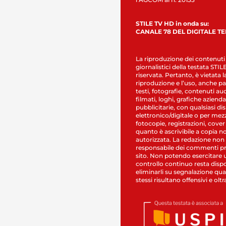
STILE TV HD in onda su:
CANALE 78 DEL DIGITALE T
La riproduzione dei contenuti
giornalistici della testata STI
riservata. Pertanto, è vietata l
riproduzione e l’uso, anche par
testi, fotografie, contenuti au
filmati, loghi, grafiche aziendal
pubblicitarie, con qualsiasi di
elettronico/digitale o per mez
fotocopie, registrazioni, cover
quanto è ascrivibile a copia n
autorizzata. La redazione non
responsabile dei commenti pr
sito. Non potendo esercitare 
controllo continuo resta dispo
eliminarli su segnalazione qual
stessi risultano offensivi e oltr