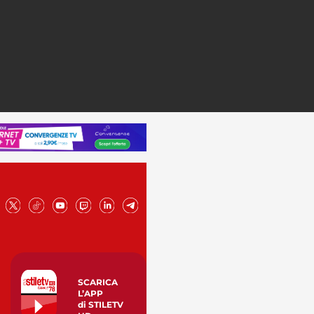
SCARICA
L’APP
di STILETV