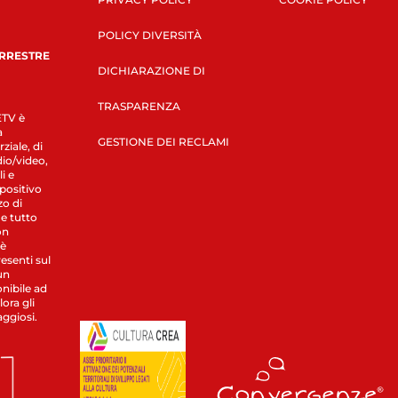
POLICY DIVERSITÀ
ERRESTRE
DICHIARAZIONE DI
TRASPARENZA
LETV è
a
GESTIONE DEI RECLAMI
ziale, di
dio/video,
i e
spositivo
zo di
 e tutto
on
 è
esenti sul
un
nibile ad
ora gli
aggiosi.