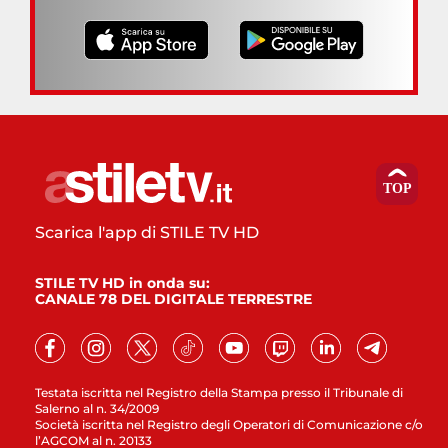
Scarica l'app di STILE TV HD
STILE TV HD in onda su:
CANALE 78 DEL DIGITALE TERRESTRE
Testata iscritta nel Registro della Stampa presso il Tribunale di
Salerno al n. 34/2009
Società iscritta nel Registro degli Operatori di Comunicazione c/o
l’AGCOM al n. 20133