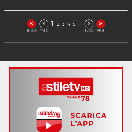
«
»
‹
›
1
…
2
3
4
5
INIZIO
PREC.
SUCC.
FINE
SCARICA
L’APP