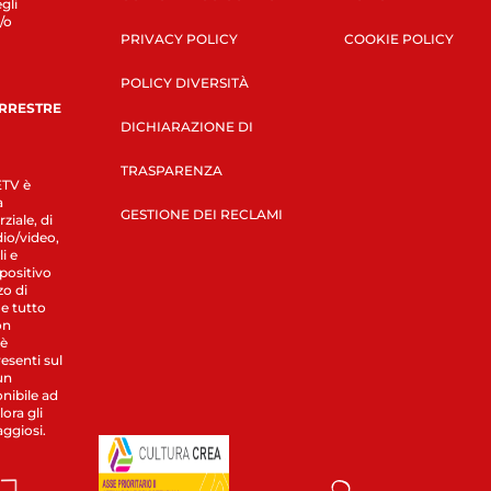
gli
/o
PRIVACY POLICY
COOKIE POLICY
POLICY DIVERSITÀ
ERRESTRE
DICHIARAZIONE DI
TRASPARENZA
LETV è
a
GESTIONE DEI RECLAMI
ziale, di
dio/video,
i e
spositivo
zo di
 e tutto
on
 è
esenti sul
un
nibile ad
ora gli
aggiosi.