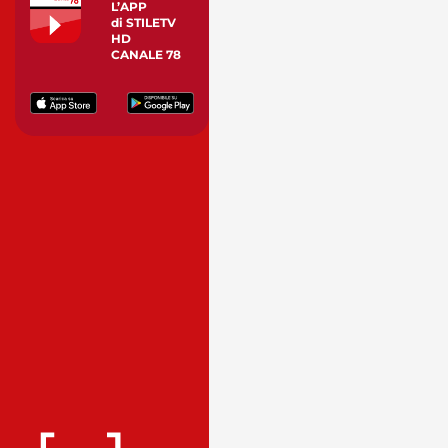
L’APP
di STILETV
HD
CANALE 78