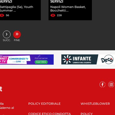
SERVIZI
SERVIZI
Battipaglia (Sa), Youth
Napoli Women Basket,
Summer ...
Bocchetti:...
56
228
»
›
…
SUCC.
FINE
lla
POLICY EDITORIALE
WHISTLEBLOWER
Salerno al
CODICE ETICO CONDOTTA
POLICY