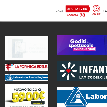
HOME
CR