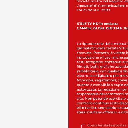
Società iscritta nel Registro de
Operatori di Comunicazione c
l’AGCOM al n. 20133
STILE TV HD in onda su:
CANALE 78 DEL DIGITALE T
La riproduzione dei contenuti
giornalistici della testata STI
riservata. Pertanto, è vietata l
riproduzione e l’uso, anche par
testi, fotografie, contenuti au
filmati, loghi, grafiche aziendal
pubblicitarie, con qualsiasi di
elettronico/digitale o per mez
fotocopie, registrazioni, cover
quanto è ascrivibile a copia n
autorizzata. La redazione non
responsabile dei commenti pr
sito. Non potendo esercitare 
controllo continuo resta dispo
eliminarli su segnalazione qual
stessi risultano offensivi e oltr