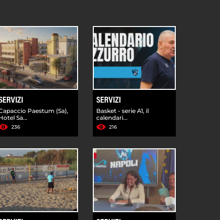
SERVIZI
SERVIZI
Capaccio Paestum (Sa),
Basket - serie A1, il
Hotel Sa...
calendari...
236
216