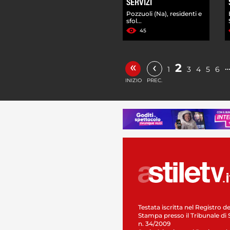
SERVIZI
Pozzuoli (Na), residenti e
sfol...
45
«
‹
2
1
3
4
5
6
INIZIO
PREC.
Testata iscritta nel Registro de
Stampa presso il Tribunale di 
n. 34/2009