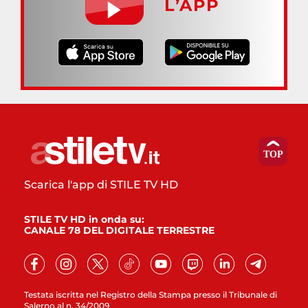
L’APP
Scarica l'app di STILE TV HD
STILE TV HD in onda su:
CANALE 78 DEL DIGITALE TERRESTRE
Testata iscritta nel Registro della Stampa presso il Tribunale di
Salerno al n. 34/2009