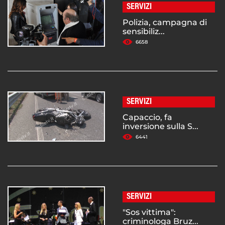
SERVIZI
Polizia, campagna di
sensibiliz...
6658
SERVIZI
Capaccio, fa
inversione sulla S...
6441
SERVIZI
"Sos vittima":
criminologa Bruz...