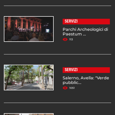
SERVIZI
Parchi Archeologici di
Paestum ...
113
SERVIZI
Salerno, Avella: "Verde
pubblic...
1051