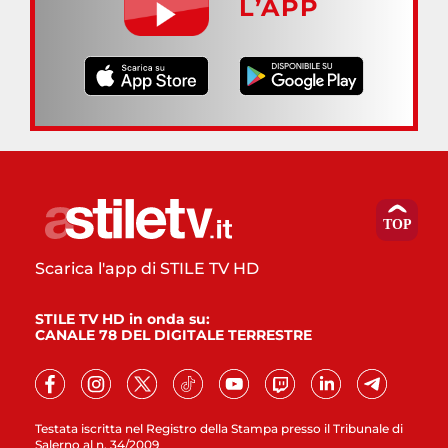
L’APP
Scarica l'app di STILE TV HD
STILE TV HD in onda su:
CANALE 78 DEL DIGITALE TERRESTRE
Testata iscritta nel Registro della Stampa presso il Tribunale di
Salerno al n. 34/2009