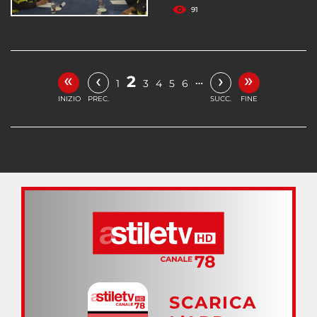
91
«
»
‹
›
2
…
1
3
4
5
6
INIZIO
PREC.
SUCC.
FINE
SCARICA