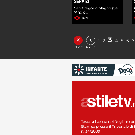
SERVIZI
San Gregorio Magno (Sa),
'Angio...
1071
«
‹
3
1
2
4
5
6
7
INIZIO
PREC.
Testata iscritta nel Registro de
Stampa presso il Tribunale di 
n. 34/2009