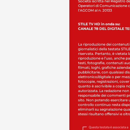
Società iscritta nel Registro de
Operatori di Comunicazione c
l’AGCOM al n. 20133
STILE TV HD in onda su:
CANALE 78 DEL DIGITALE T
La riproduzione dei contenuti
giornalistici della testata STI
riservata. Pertanto, è vietata l
riproduzione e l’uso, anche par
testi, fotografie, contenuti au
filmati, loghi, grafiche aziendal
pubblicitarie, con qualsiasi di
elettronico/digitale o per mez
fotocopie, registrazioni, cover
quanto è ascrivibile a copia n
autorizzata. La redazione non
responsabile dei commenti pr
sito. Non potendo esercitare 
controllo continuo resta dispo
eliminarli su segnalazione qual
stessi risultano offensivi e oltr