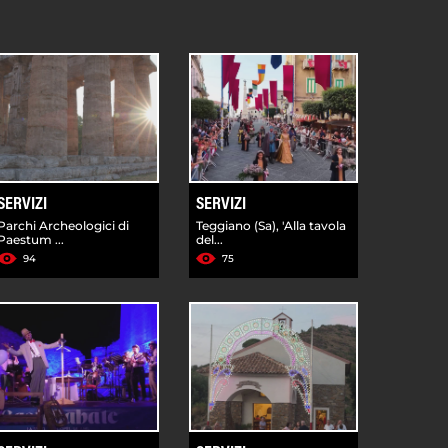
SERVIZI
SERVIZI
Parchi Archeologici di
Teggiano (Sa), 'Alla tavola
Paestum ...
del...
94
75