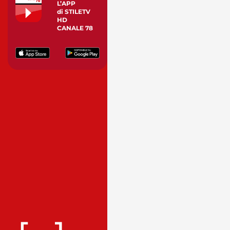
L’APP
di STILETV
HD
CANALE 78