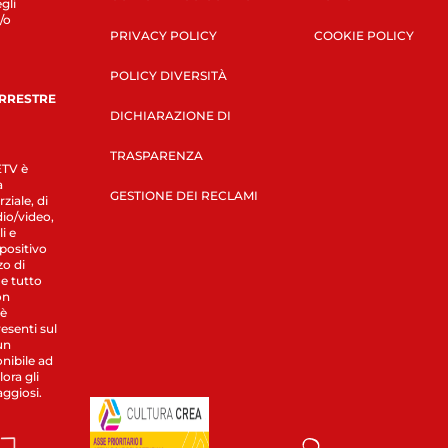
gli
/o
PRIVACY POLICY
COOKIE POLICY
POLICY DIVERSITÀ
ERRESTRE
DICHIARAZIONE DI
TRASPARENZA
LETV è
a
GESTIONE DEI RECLAMI
ziale, di
dio/video,
i e
spositivo
zo di
 e tutto
on
 è
esenti sul
un
nibile ad
ora gli
aggiosi.