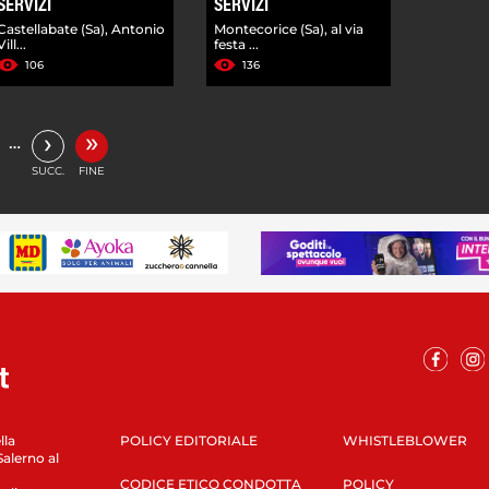
SERVIZI
SERVIZI
Castellabate (Sa), Antonio
Montecorice (Sa), al via
Vill...
festa ...
106
136
»
›
…
SUCC.
FINE
lla
POLICY EDITORIALE
WHISTLEBLOWER
Salerno al
CODICE ETICO CONDOTTA
POLICY