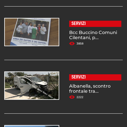
SERVIZI
Bcc Buccino Comuni
Cilentani, p...
3858
SERVIZI
Albanella, scontro
frontale tra...
2222