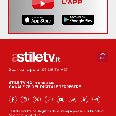
L’APP
Scarica l'app di STILE TV HD
STILE TV HD in onda su:
CANALE 78 DEL DIGITALE TERRESTRE
Testata iscritta nel Registro della Stampa presso il Tribunale di
Salerno al n. 34/2009