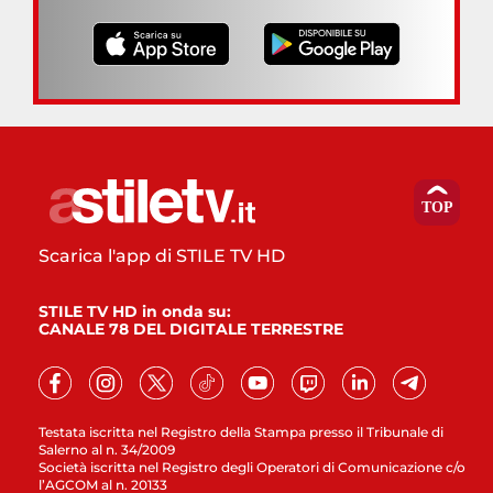
Scarica l'app di STILE TV HD
STILE TV HD in onda su:
CANALE 78 DEL DIGITALE TERRESTRE
Testata iscritta nel Registro della Stampa presso il Tribunale di
Salerno al n. 34/2009
Società iscritta nel Registro degli Operatori di Comunicazione c/o
l’AGCOM al n. 20133