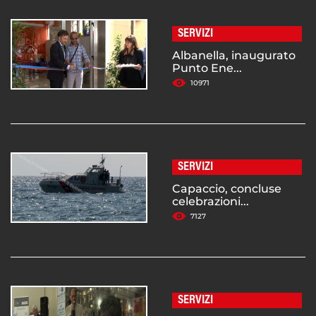
SERVIZI
Albanella, inaugurato
Punto Ene...
10971
SERVIZI
Capaccio, concluse
celebrazioni...
7127
SERVIZI