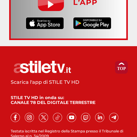
L’APP
Scarica l'app di STILE TV HD
STILE TV HD in onda su:
CANALE 78 DEL DIGITALE TERRESTRE
Testata iscritta nel Registro della Stampa presso il Tribunale di
Salerno al n. 34/2009