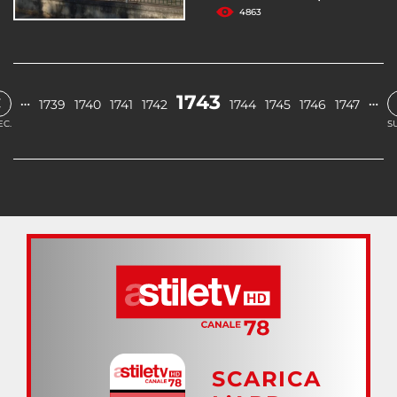
4863
‹
1743
…
…
1739
1740
1741
1742
1744
1745
1746
1747
EC.
S
SCARICA