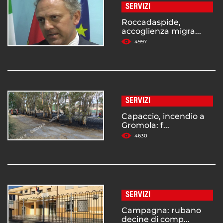
SERVIZI
Roccadaspide,
accoglienza migra...
4997
SERVIZI
Capaccio, incendio a
Gromola: f...
4630
SERVIZI
Campagna: rubano
decine di comp...