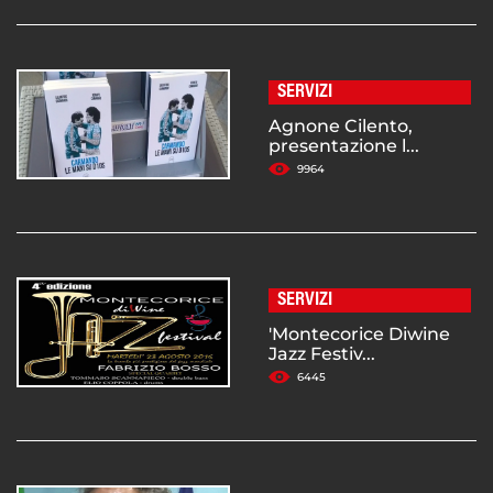
SERVIZI
Agnone Cilento,
presentazione l...
9964
SERVIZI
'Montecorice Diwine
Jazz Festiv...
6445