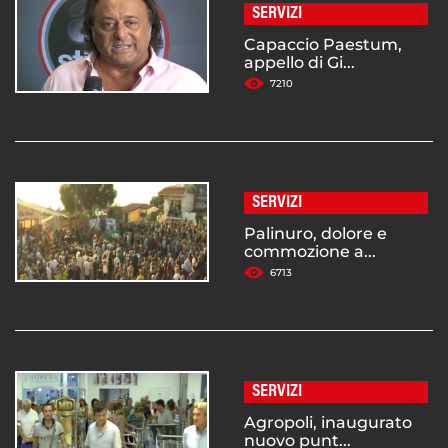
SERVIZI
Capaccio Paestum,
appello di Gi...
7210
SERVIZI
Palinuro, dolore e
commozione a...
6713
SERVIZI
Agropoli, inaugurato
nuovo punt...