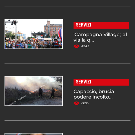
SERVIZI
'Campagna Village', al
via la q...
4945
SERVIZI
Capaccio, brucia
podere incolto...
6695