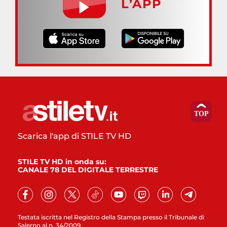
L’APP
Scarica l'app di STILE TV HD
STILE TV HD in onda su:
CANALE 78 DEL DIGITALE TERRESTRE
Testata iscritta nel Registro della Stampa presso il Tribunale di
Salerno al n. 34/2009