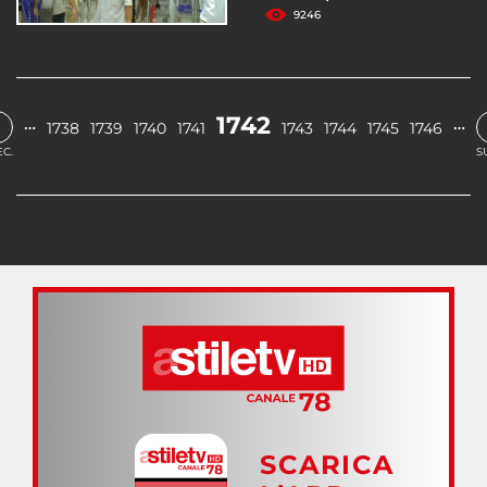
9246
‹
1742
…
…
1738
1739
1740
1741
1743
1744
1745
1746
C.
S
SCARICA