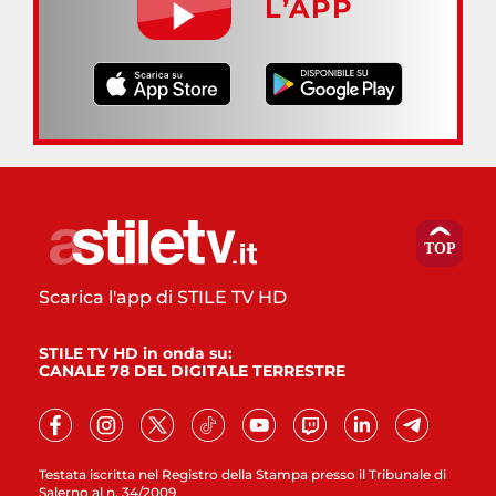
L’APP
Scarica l'app di STILE TV HD
STILE TV HD in onda su:
CANALE 78 DEL DIGITALE TERRESTRE
Testata iscritta nel Registro della Stampa presso il Tribunale di
Salerno al n. 34/2009