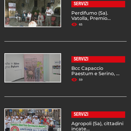
SERVIZI
Perdifumo (Sa).
Vatolla, Premio...
65
SERVIZI
Bcc Capaccio
Paestum e Serino, ...
59
SERVIZI
Agropoli (Sa), cittadini
incate...