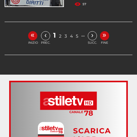
57
«
»
‹
›
1
…
2
3
4
5
INIZIO
PREC.
SUCC.
FINE
SCARICA