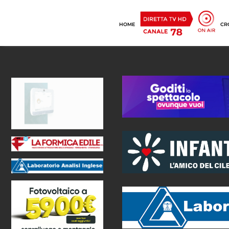
HOME
CR