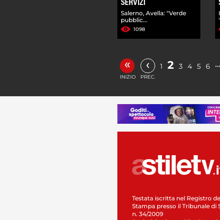
SERVIZI
Salerno, Avella: "Verde
pubblic...
1098
«
‹
2
1
3
4
5
6
INIZIO
PREC.
Testata iscritta nel Registro de
Stampa presso il Tribunale di 
n. 34/2009