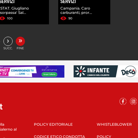
SERVIZI
SERVIZI
ISTAT. Giugliano
Campania. Caro
'sorpassa' Sal...
carburanti, pror...
100
90
»
›
…
SUCC.
FINE
lla
POLICY EDITORIALE
WHISTLEBLOWER
Salerno al
CODICE ETICO CONDOTTA
POLICY