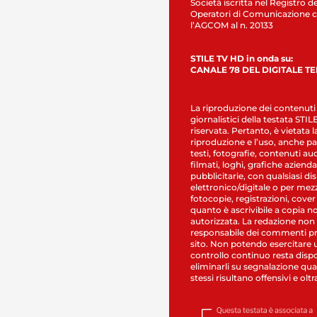
Società iscritta nel Registro de
Operatori di Comunicazione c
l’AGCOM al n. 20133
STILE TV HD in onda su:
CANALE 78 DEL DIGITALE T
La riproduzione dei contenuti
giornalistici della testata STI
riservata. Pertanto, è vietata l
riproduzione e l’uso, anche par
testi, fotografie, contenuti au
filmati, loghi, grafiche aziendal
pubblicitarie, con qualsiasi di
elettronico/digitale o per mez
fotocopie, registrazioni, cover
quanto è ascrivibile a copia n
autorizzata. La redazione non
responsabile dei commenti pr
sito. Non potendo esercitare 
controllo continuo resta dispo
eliminarli su segnalazione qual
stessi risultano offensivi e oltr