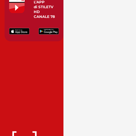
L’APP
di STILETV
HD
CANALE 78