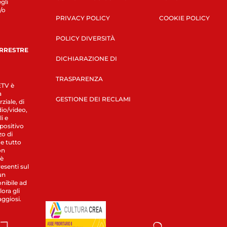
gli
/o
PRIVACY POLICY
COOKIE POLICY
POLICY DIVERSITÀ
ERRESTRE
DICHIARAZIONE DI
TRASPARENZA
LETV è
a
GESTIONE DEI RECLAMI
ziale, di
dio/video,
i e
spositivo
zo di
 e tutto
on
 è
esenti sul
un
nibile ad
ora gli
aggiosi.