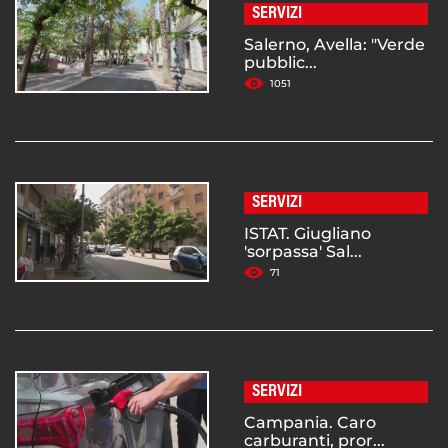
SERVIZI
Salerno, Avella: "Verde
pubblic...
1051
SERVIZI
ISTAT. Giugliano
'sorpassa' Sal...
71
SERVIZI
Campania. Caro
carburanti, pror...