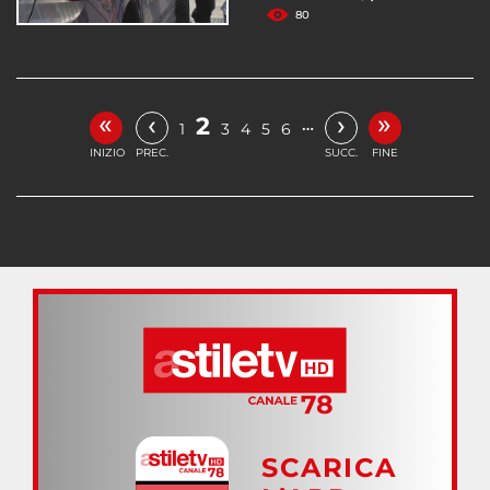
80
«
»
‹
›
2
…
1
3
4
5
6
INIZIO
PREC.
SUCC.
FINE
SCARICA