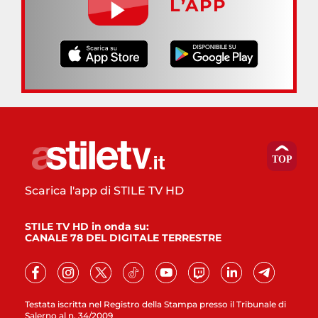
L’APP
Scarica l'app di STILE TV HD
STILE TV HD in onda su:
CANALE 78 DEL DIGITALE TERRESTRE
Testata iscritta nel Registro della Stampa presso il Tribunale di
Salerno al n. 34/2009